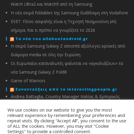
Watch Ultra2 και Watch9 από τη Samsung
Η νέα σειρά foldables της Samsung διαθέσιμη στη Vodafone
ESET: Πόσο ασφαλής είναι η Τεχνητή Νοημοσύνη (AI)
σήμερα; Και τι πρέπει να γνωρίζετε το 2026
Τα νέα του allaboutandroid.gr
Η σειρά Samsung Galaxy Z αποσπά αξιόλογες κριτικές από
διάφορα media σε όλη την Ευρώπη
Οι Ευρωπαίοι καταναλωτές φαίνεται να «αγκαλιάζουν» τα
νέα Samsung Galaxy Z Fold8
Game of Warriors
Συνεντεύξεις από το interestingpeople.gr
Andrea Battaglia, Country Manager Ιταλίας & Εμπορικός
Διευθυντής Ελλάδας, Κύπρου, Αλβανίας & Μάλτας της
We use cookies on our website to give you the most
IMOU
relevant experience by remembering your preferences and
repeat visits. By clicking “Accept All”, you consent to the use
Μιχάλης Χειμώνας, Γενικός Διευθυντής ΣΦΕΕ
of ALL the cookies. However, you may visit "Cookie
Settings" to provide a controlled consent.