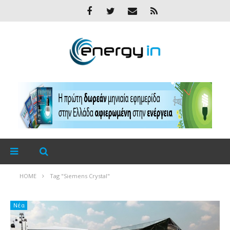
HOME
Tag "Siemens Crystal"
Νέα