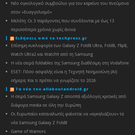
Νέο ογκολογικό συμβούλιο για τον καρκίνο του πνεύμονα
στον «Ευαγγελισμό»
Μελέτη: Οι 3 παράγοντες που συνδέονται με έως 13
περισσότερα χρόνια χωρίς άνοια
Ειδήσεις από το techpress.gr
Επίσημη κυκλοφορία των Galaxy Z Fold8 Ultra, Fold8, Flip8,
Watch Ultra2 και Watch9 από τη Samsung
Η νέα σειρά foldables της Samsung διαθέσιμη στη Vodafone
ESET: Πόσο ασφαλής είναι η Τεχνητή Νοημοσύνη (AI)
σήμερα; Και τι πρέπει να γνωρίζετε το 2026
Τα νέα του allaboutandroid.gr
Η σειρά Samsung Galaxy Z αποσπά αξιόλογες κριτικές από
διάφορα media σε όλη την Ευρώπη
Οι Ευρωπαίοι καταναλωτές φαίνεται να «αγκαλιάζουν» τα
νέα Samsung Galaxy Z Fold8
Game of Warriors