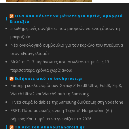
Όλα όσα θέλετε να μάθετε για υγεία, ομορφιά
& ευεξία
5 καθημερινές συνήθειες που μπορούν να ενισχύσουν τη
μακροζωία
Νέο ογκολογικό συμβούλιο για τον καρκίνο του πνεύμονα
στον «Ευαγγελισμό»
Μελέτη: Οι 3 παράγοντες που συνδέονται με έως 13
περισσότερα χρόνια χωρίς άνοια
Ειδήσεις από το techpress.gr
Επίσημη κυκλοφορία των Galaxy Z Fold8 Ultra, Fold8, Flip8,
Watch Ultra2 και Watch9 από τη Samsung
Η νέα σειρά foldables της Samsung διαθέσιμη στη Vodafone
ESET: Πόσο ασφαλής είναι η Τεχνητή Νοημοσύνη (AI)
σήμερα; Και τι πρέπει να γνωρίζετε το 2026
Τα νέα του allaboutandroid.gr