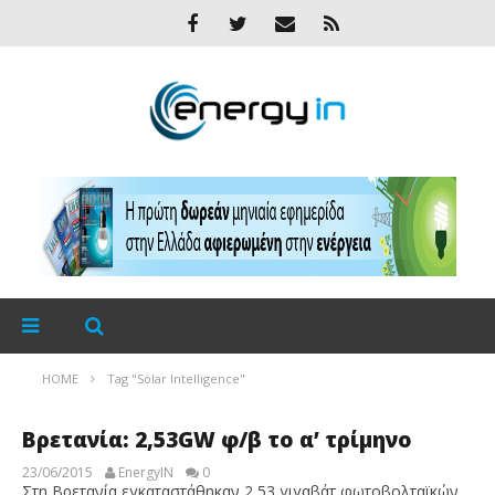
HOME
Tag "Solar Intelligence"
Βρετανία: 2,53GW φ/β το α’ τρίμηνο
23/06/2015
EnergyIN
0
Στη Βρετανία εγκαταστάθηκαν 2,53 γιγαβάτ φωτοβολταϊκών