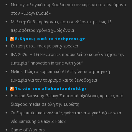
Νέο ογκολογικό συμβούλιο για τον καρκίνο του πνεύμονα
στον «Ευαγγελισμό»
Μελέτη: Οι 3 παράγοντες που συνδέονται με έως 13
περισσότερα χρόνια χωρίς άνοια
Ειδήσεις από το techpress.gr
Ένταση στο… max με party speaker
IFA 2026: Η LG Electronics προσκαλεί το κοινό να ζήσει την
εμπειρία “Innovation in tune with you”
Nelios: Πώς το ευρωπαϊκό AI Act γίνεται στρατηγική
ευκαιρία για τον τουρισμό και τα ξενοδοχεία
Τα νέα του allaboutandroid.gr
Η σειρά Samsung Galaxy Z αποσπά αξιόλογες κριτικές από
διάφορα media σε όλη την Ευρώπη
Οι Ευρωπαίοι καταναλωτές φαίνεται να «αγκαλιάζουν» τα
νέα Samsung Galaxy Z Fold8
Game of Warriors