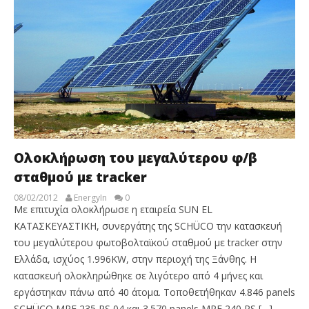
Ολοκλήρωση του μεγαλύτερου φ/β
σταθμού με tracker
08/02/2012
EnergyIn
0
Με επιτυχία ολοκλήρωσε η εταιρεία SUN EL
ΚΑΤΑΣΚΕΥΑΣΤΙΚΗ, συνεργάτης της SCHÜCO την κατασκευή
του μεγαλύτερου φωτοβολταϊκού σταθμού με tracker στην
Ελλάδα, ισχύος 1.996KW, στην περιοχή της Ξάνθης. Η
κατασκευή ολοκληρώθηκε σε λιγότερο από 4 μήνες και
εργάστηκαν πάνω από 40 άτομα. Τοποθετήθηκαν 4.846 panels
SCHÜCO MPE 235 PS 04 και 3.570 panels MPE 240 PS […]