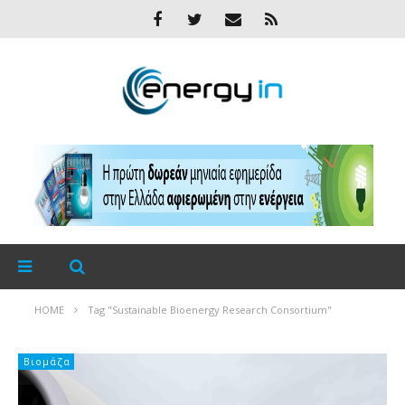
HOME
Tag "Sustainable Bioenergy Research Consortium"
Βιομάζα