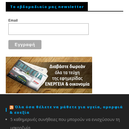
To εβδομαδιαίο μας newsletter
Email
Όλα όσα θέλετε να μάθετε για υγεία, ομορφιά
& ευεξία
5 καθημερινές συνήθειες που μπορούν να ενισχύσουν τη
μακροζωία