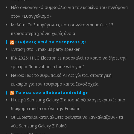
Νέο ογκολογικό συμβούλιο για τον καρκίνο του πνεύμονα
στον «Ευαγγελισμό»
Μελέτη: Οι 3 παράγοντες που συνδέονται με έως 13
περισσότερα χρόνια χωρίς άνοια
Ειδήσεις από το techpress.gr
Ένταση στο… max με party speaker
IFA 2026: Η LG Electronics προσκαλεί το κοινό να ζήσει την
εμπειρία “Innovation in tune with you”
Nelios: Πώς το ευρωπαϊκό AI Act γίνεται στρατηγική
ευκαιρία για τον τουρισμό και τα ξενοδοχεία
Τα νέα του allaboutandroid.gr
Η σειρά Samsung Galaxy Z αποσπά αξιόλογες κριτικές από
διάφορα media σε όλη την Ευρώπη
Οι Ευρωπαίοι καταναλωτές φαίνεται να «αγκαλιάζουν» τα
νέα Samsung Galaxy Z Fold8