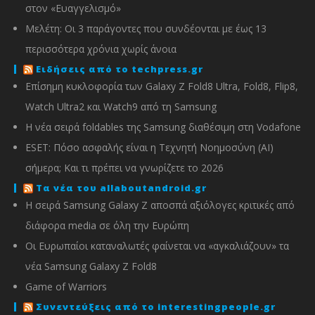
στον «Ευαγγελισμό»
Μελέτη: Οι 3 παράγοντες που συνδέονται με έως 13
περισσότερα χρόνια χωρίς άνοια
Ειδήσεις από το techpress.gr
Επίσημη κυκλοφορία των Galaxy Z Fold8 Ultra, Fold8, Flip8,
Watch Ultra2 και Watch9 από τη Samsung
Η νέα σειρά foldables της Samsung διαθέσιμη στη Vodafone
ESET: Πόσο ασφαλής είναι η Τεχνητή Νοημοσύνη (AI)
σήμερα; Και τι πρέπει να γνωρίζετε το 2026
Τα νέα του allaboutandroid.gr
Η σειρά Samsung Galaxy Z αποσπά αξιόλογες κριτικές από
διάφορα media σε όλη την Ευρώπη
Οι Ευρωπαίοι καταναλωτές φαίνεται να «αγκαλιάζουν» τα
νέα Samsung Galaxy Z Fold8
Game of Warriors
Συνεντεύξεις από το interestingpeople.gr