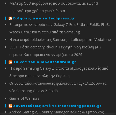
Μελέτη: Οι 3 παράγοντες που συνδέονται με έως 13
περισσότερα χρόνια χωρίς άνοια
Ειδήσεις από το techpress.gr
Επίσημη κυκλοφορία των Galaxy Z Fold8 Ultra, Fold8, Flip8,
Watch Ultra2 και Watch9 από τη Samsung
Η νέα σειρά foldables της Samsung διαθέσιμη στη Vodafone
ESET: Πόσο ασφαλής είναι η Τεχνητή Νοημοσύνη (AI)
σήμερα; Και τι πρέπει να γνωρίζετε το 2026
Τα νέα του allaboutandroid.gr
Η σειρά Samsung Galaxy Z αποσπά αξιόλογες κριτικές από
διάφορα media σε όλη την Ευρώπη
Οι Ευρωπαίοι καταναλωτές φαίνεται να «αγκαλιάζουν» τα
νέα Samsung Galaxy Z Fold8
Game of Warriors
Συνεντεύξεις από το interestingpeople.gr
Andrea Battaglia, Country Manager Ιταλίας & Εμπορικός