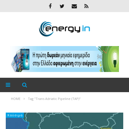
HOME
Tag "Trans Adriatic Pipeline (TAP)"
Καύσιμα