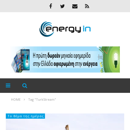
HOME
Tag "TurkStream"
Το θέμα της ημέρας