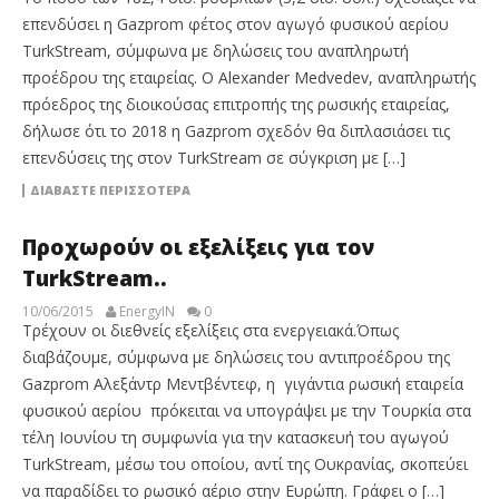
επενδύσει η Gazprom φέτος στον αγωγό φυσικού αερίου
TurkStream, σύμφωνα με δηλώσεις του αναπληρωτή
προέδρου της εταιρείας. Ο Alexander Medvedev, αναπληρωτής
πρόεδρος της διοικούσας επιτροπής της ρωσικής εταιρείας,
δήλωσε ότι το 2018 η Gazprom σχεδόν θα διπλασιάσει τις
επενδύσεις της στον TurkStream σε σύγκριση με […]
ΔΙΑΒΆΣΤΕ ΠΕΡΙΣΣΌΤΕΡΑ
Προχωρούν οι εξελίξεις για τον
TurkStream..
10/06/2015
EnergyIN
0
Tρέχουν οι διεθνείς εξελίξεις στα ενεργειακά.Όπως
διαβάζουμε, σύμφωνα με δηλώσεις του αντιπροέδρου της
Gazprom Αλεξάντρ Μεντβέντεφ, η γιγάντια ρωσική εταιρεία
φυσικού αερίου πρόκειται να υπογράψει με την Τουρκία στα
τέλη Ιουνίου τη συμφωνία για την κατασκευή του αγωγού
TurkStream, μέσω του οποίου, αντί της Ουκρανίας, σκοπεύει
να παραδίδει το ρωσικό αέριο στην Ευρώπη. Γράφει ο […]