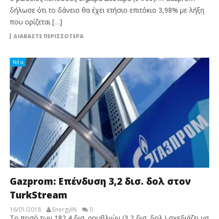
δήλωσε ότι το δάνειο θα έχει ετήσιο επιτόκιο 3,98% με λήξη
που ορίζεται […]
ΔΙΑΒΆΣΤΕ ΠΕΡΙΣΣΌΤΕΡΑ
Νέα
Gazprom: Επένδυση 3,2 δισ. δολ στον
TurkStream
16/01/2018
EnergyIN
0
Το ποσό των 182,4 δισ. ρουβλιών (3,2 δισ. δολ.) σχεδιάζει να