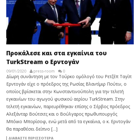
Προκάλεσε και στα εγκαίνια του
TurkStream ο Ερντογάν
09/01/2020
press-room
0
Δίωρη συνάντηση με τον Τούρκο ομόλογό του Ρετζέπ Ταγίπ
Ερντογάν είχε ο πρόεδρος της Ρωσίας Βλαντίμιρ Πούτιν, ο
οποίος βρίσκεται στην Κωνσταντινούπολη για την τελετή
εγκαινίων του αγωγού φυσικού αερίου TurkStream. Στην
τελετή εγκαινίων, παρευρέθηκαν επίσης ο Σέρβος πρόεδρος
Αλεξάνταρ Βούτσιτς και ο Βούλγαρος πρωθυπουργός
Μπόικο Μπορίσοφ, ενώ μετά από τα εγκαίνια, ο κ. Ερντογάν
θα παραθέσει δείπνο […]
ΔΙΑΒΆΣΤΕ ΠΕΡΙΣΣΌΤΕΡΑ