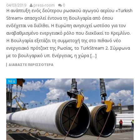
04/03/2019
press-room
0
Η ανάπτυξη ενός δεύτερου ρωσικού αγωγού αερίου «Turkish
Stream» απασχολεί έντονα τη Βουλγαρία από όπου
ενδέχεται να διέλθει. Η Ευρώπη ανησυχεί ωστόσο για τον
αναβαθμισμένο ενεργειακό ρόλο που διεκδικεί το Κρεμλίνο.
Η Βουλγαρία εξετάζει τη συμμετοχή της στο πιθανό νέο
ενεργειακό πρότζεκτ της Ρωσίας, το TurkStream 2. Σύμφωνα
με το βουλγαρικό υπ. Ενέργειας, η χώρα […]
ΔΙΑΒΆΣΤΕ ΠΕΡΙΣΣΌΤΕΡΑ
Νέα