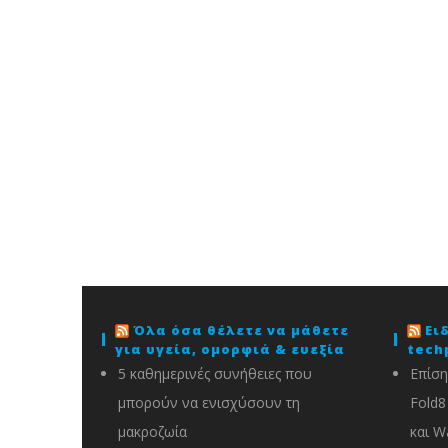
Όλα όσα θέλετε να μάθετε
Ει
για υγεία, ομορφιά & ευεξία
tech
5 καθημερινές συνήθειες που
Επίση
μπορούν να ενισχύσουν τη
Fold8 
μακροζωία
και W