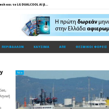
Πώς το LG AI Fresh και το LG DUALCOOL AI βοηθούν να επικεντρωνόμαστε στη φιλοξενία των καλεσμένων μας
ΔΕΗ – Vodafone: Στα 130 εκατ. ευρώ το τίμημα για την κοινή εταιρεία οπτικών ινών
Fourlis: Το profit warning και γιατί η Edison βλέπει το ποτήρι μισογεμάτο
Ενεργειακή αναβάθμιση κτηρίων: Παθητικές παρεμβάσεις που κάνουν τη διαφορά
Τηλεφωνική επικοινωνία του Υπουργού Περιβάλλοντος και Ενέργειας, κ. Σταύρου Παπασταύρου με τον Ισραηλινό ομόλογό του, κ. Eli Cohen
ΠΕΡΙΒΆΛΛΟΝ
ΚΑΎΣΙΜΑ
ΑΠΕ
ΘΕΣΜΙΚΟΊ ΦΟΡΕΊΣ
HELLENiQ ENERGY: Αποτελέσματα β’ τριμήνου – α’ εξαμήνου 2026
GSI: Η είσοδος της Meridiam αλλάζει τα δεδομένα για τη διασύνδεση Ελλάδας – Κύπρου
Ο Όμιλος AKTOR εξαγοράζει το 75% των εταιρειών ΗΛΕΚΤΩΡ και THALIS στο πλαίσιο στρατηγικής συνεργασίας με τον Όμιλο ΜΟΤΟΡ ΟΪΛ
gy
Η Trade Estates ανακοινώνει τη συμφωνία για την απόκτηση ποσοστού 50% στο Sofia South Ring Mall
Νέα
Gas,
ληνική
ο