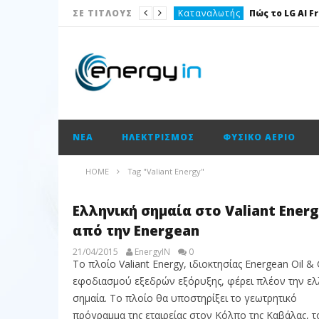
Καταναλωτής
ΣΕ ΤΙΤΛΟΥΣ
Το θέμα της ημέρας
Ισολογισμοί
Ενεργειακές επισημάνσεις
Νέα
ΝΈΑ
ΗΛΕΚΤΡΙΣΜΌΣ
ΦΥΣΙΚΌ ΑΈΡΙΟ
Ισολογισμοί
Ηλεκτρισμός
HOME
Tag "Valiant Energy"
Νέα
Ελληνική σημαία στο Valiant Ener
Κατασκευαστικές
από την Energean
21/04/2015
EnergyIN
0
Το πλοίο Valiant Energy, ιδιοκτησίας Energean Oil & 
εφοδιασμού εξεδρών εξόρυξης, φέρει πλέον την ελ
σημαία. Το πλοίο θα υποστηρίξει το γεωτρητικό
πρόγραμμα της εταιρείας στον Κόλπο της Καβάλας, τ