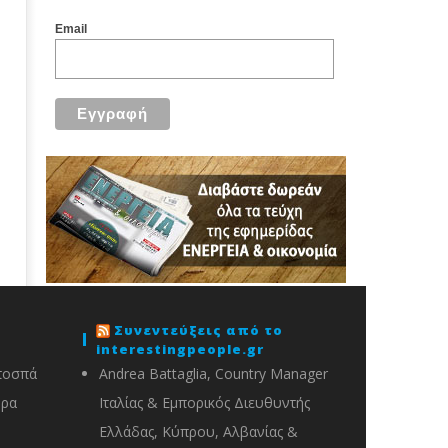
Email
Συνεντεύξεις από το
interestingpeople.gr
ποσπά
Andrea Battaglia, Country Manager
ορα
Ιταλίας & Εμπορικός Διευθυντής
Ελλάδας, Κύπρου, Αλβανίας &