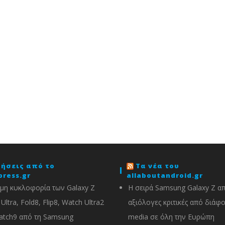
δήσεις από το
Τα νέα του
press.gr
allaboutandroid.gr
μη κυκλοφορία των Galaxy Z
Η σειρά Samsung Galaxy Z α
Ultra, Fold8, Flip8, Watch Ultra2
αξιόλογες κριτικές από διάφ
atch9 από τη Samsung
media σε όλη την Ευρώπη