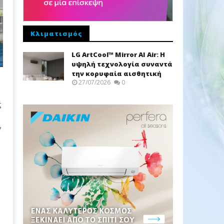
Κλιματισμός
LG ArtCool™ Mirror AI Air: Η
υψηλή τεχνολογία συναντά
την κορυφαία αισθητική
27/07/2026
0
ς
y