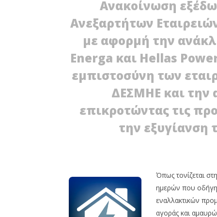
Ανακοίνωση εξέδω
Ανεξαρτήτων Εταιρειών
με αφορμή την ανάκλ
Energa και Ηellas Powe
H ΡΑΕ κα
εμπιστοσύνη των εταιρ
ΑΔΜΗΕ γι
31/01/2012
ΔΕΣΜΗΕ και την 
EnergyIn
NOW VIEWING
επικροτώντας τις πρ
Ανακοίνωση ΕΣΑΗ για Energa-
Hellas Power
την εξυγίανση 
31/01/2012
EnergyIn
Όπως τονίζεται στ
ημερών που οδήγη
εναλλακτικών προμ
αγοράς και αμαυρώ