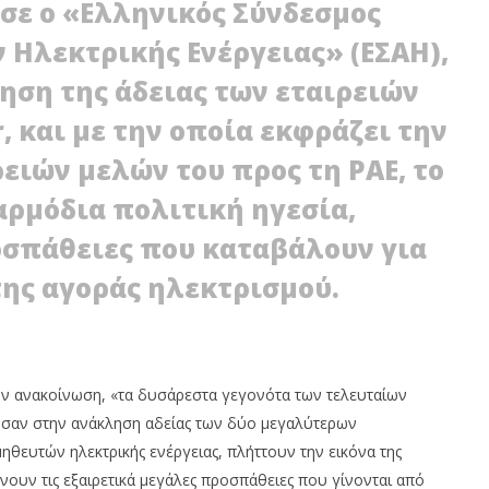
σε ο «Ελληνικός Σύνδεσμος
 Ηλεκτρικής Ενέργειας» (ΕΣΑΗ),
ηση της άδειας των εταιρειών
r, και με την οποία εκφράζει την
λεί την Πέμπτη ΕΣΑΗ και
ειών μελών του προς τη ΡΑΕ, το
α το redispatching
EΣΑΗ: Να καλύψει η κυβέρνηση
αρμόδια πολιτική ηγεσία,
το κόστος ΥΚΩ
31/01/2012
οσπάθειες που καταβάλουν για
EnergyIn
της αγοράς ηλεκτρισμού.
ην ανακοίνωση, «τα δυσάρεστα γεγονότα των τελευταίων
σαν στην ανάκληση αδείας των δύο μεγαλύτερων
ηθευτών ηλεκτρικής ενέργειας, πλήττουν την εικόνα της
νουν τις εξαιρετικά μεγάλες προσπάθειες που γίνονται από