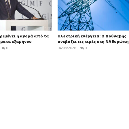
εριμένει η αγορά από τα
Ηλεκτρική ενέργεια: Ο Δούναβης
ματα εξαμήνου
ανεβάζει τις τιμές στη ΝΑ Ευρώπη
0
04/08/2026
0
Στάθης
Στάθης
Ασπιώτης
Ασπιώτης