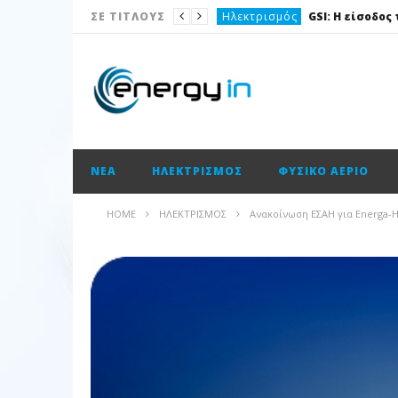
Ηλεκτρισμός
ΣΕ ΤΙΤΛΟΥΣ
Νέα
Νέα
Ισολογισμοί
Ισολογισμοί
ΝΈΑ
ΗΛΕΚΤΡΙΣΜΌΣ
ΦΥΣΙΚΌ ΑΈΡΙΟ
Ισολογισμοί
ΑΠΕ
HOME
ΗΛΕΚΤΡΙΣΜΌΣ
Ανακοίνωση ΕΣΑΗ για Energa-H
Νέα
Νέα