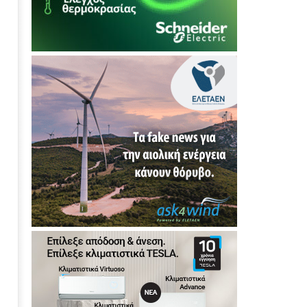
ΕΣΑΗ: Απαραίτητες οι νέες
διεθνείς διασυνδέσεις για το
2050 για κλιματικά ουδέτερη
οικονομία
31/01/2012
EnergyIn