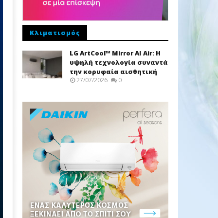
Κλιματισμός
LG ArtCool™ Mirror AI Air: Η
υψηλή τεχνολογία συναντά
την κορυφαία αισθητική
27/07/2026
0