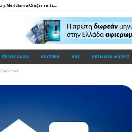
GSI: Η είσοδος της Meridiam αλλάζει τα δεδομένα για τη διασύνδεση Ελλάδας – Κύπρου
Ο Όμιλος AKTOR εξαγοράζει το 75% των εταιρειών ΗΛΕΚΤΩΡ και THALIS στο πλαίσιο στρατηγικής συνεργασίας με τον Όμιλο ΜΟΤΟΡ ΟΪΛ
Φυσικό αέριο: Σε ιστορικά χαμηλά τα αποθέματα της Ευρώπης
Metlen: Σε επίπεδο ρεκόρ τα EBITDA το εξάμηνο, στα 550 εκατ. ευρώ – Κέρδη 2,18 ευρώ ανά μετοχή
Όμιλος ΔΕΗ: Οικονομικά αποτελέσματα α΄ εξαμήνου 2026
ΠΕΡΙΒΆΛΛΟΝ
ΚΑΎΣΙΜΑ
ΑΠΕ
ΘΕΣΜΙΚΟΊ ΦΟΡΕΊΣ
Cenergy: Κέρδη εξαμήνου +45,3% με πωλήσεις +13%
ΔΕΗ: Τι περιμένει η αγορά από τα αποτελέσματα εξαμήνου
ellas Power
Η Νέα διπλή κορυφαία διάκριση για τη Schneider Electric στα Cloud Computing Awards 2026
Τηλεφωνική επικοινωνία του Υπουργού Περιβάλλοντος και Ενέργειας, κ. Σταύρου Παπασταύρου με τον Ισραηλινό ομόλογό του, κ. Eli Cohen