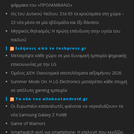
φάρμακα του «ΠΡΟΛΑΜΒΑΝΩ»
Ιός του Δυτικού Νείλου: Στα 65 τα κρούσματα στη χώρα –
23 νέα μέσα σε μία εβδομάδα και έξι θάνατοι
Μητρικός θηλασμός: Η πρώτη επένδυση στην υγεία του
παιδιού
Ειδήσεις από το techpress.gr
Μετατρέψτε κάθε χώρο σε μια δυναμική εμπειρία ψηφιακής
επικοινωνίας με την LG
Όμιλος ΔΕΗ: Οικονομικά αποτελέσματα α΄εξαμήνου 2026
Summer Mode On: Η LG Electronics μετατρέπει κάθε στιγμή
σε απόλυτη gaming εμπειρία
Τα νέα του allaboutandroid.gr
Οι Ευρωπαίοι καταναλωτές φαίνεται να «αγκαλιάζουν» τα
νέα Samsung Galaxy Z Fold8
Game of Warriors
Smartwatch αντί για smartphone: Η επιλογή που κερδίζει