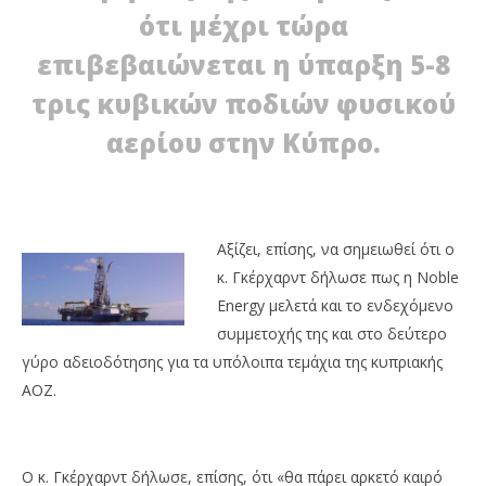
ότι μέχρι τώρα
NOW VIEWING
επιβεβαιώνεται η ύπαρξη 5-8
Noble Energy: Πλούσια κοιτάσματα στην Κύπρο
02/02/2012
τρις κυβικών ποδιών φυσικού
EnergyIn
αερίου στην Κύπρο.
Εν
τη
02/
E
Αξίζει, επίσης, να σημειωθεί ότι ο
κ. Γκέρχαρντ δήλωσε πως η Noble
Energy μελετά και το ενδεχόμενο
συμμετοχής της και στο δεύτερο
γύρο αδειοδότησης για τα υπόλοιπα τεμάχια της κυπριακής
ΑΟΖ.
Ο κ. Γκέρχαρντ δήλωσε, επίσης, ότι «θα πάρει αρκετό καιρό