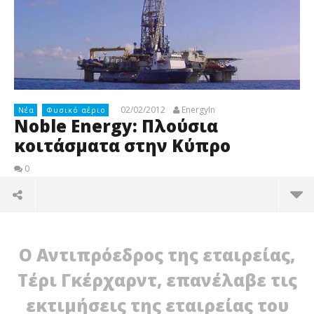
02/02/2012
EnergyIn
Νέα
Φυσικό αέριο
Noble Energy: Πλούσια
κοιτάσματα στην Κύπρο
0
Ο Αντιπρόεδρος της εταιρείας,
Τέρι Γκέρχαρντ, επανέλαβε τις
εκτιμήσεις της εταιρείας του