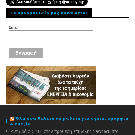
To εβδομαδιαίο μας newsletter
Email
Όλα όσα θέλετε να μάθετε για υγεία, ομορφιά
& ευεξία
Αντιδρά ο ΣΦΕΕ στην πρόθεση επιβολής clawback στα