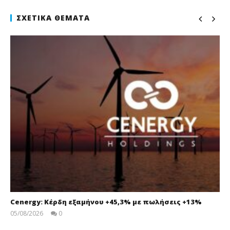
ΣΧΕΤΙΚΆ ΘΈΜΑΤΑ
Cenergy: Κέρδη εξαμήνου +45,3% με πωλήσεις +13%
05/08/2026
0
press-
room