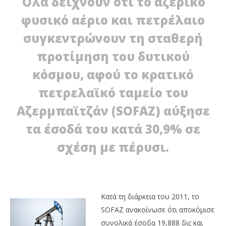
Όλα δείχνουν ότι το αζέρικο
φυσικό αέριο και πετρέλαιο
συγκεντρώνουν τη σταθερή
προτίμηση του δυτικού
κόσμου, αφού το κρατικό
πετρελαϊκό ταμείο του
NOW VIEWING
Αζερμπαϊτζάν (SOFAZ) αύξησε
Υψηλή κερδοφορία στο Αζερμπαϊτζάν
τα έσοδά του κατά 30,9% σε
10/02/2012
ΝΟ
EnergyIn
τω
σχέση με πέρυσι.
20
10/
E
Κατά τη διάρκεια του 2011, το
SOFAZ ανακοίνωσε ότι αποκόμισε
συνολικά έσοδα 19,888 δις και