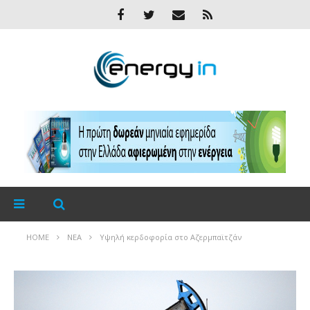
HOME
ΝΈΑ
Υψηλή κερδοφορία στο Αζερμπαϊτζάν