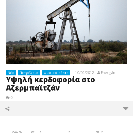
10/02/2012
EnergyIn
Νέα
Πετρέλαιο
Φυσικό αέριο
Υψηλή κερδοφορία στο
Αζερμπαϊτζάν
0