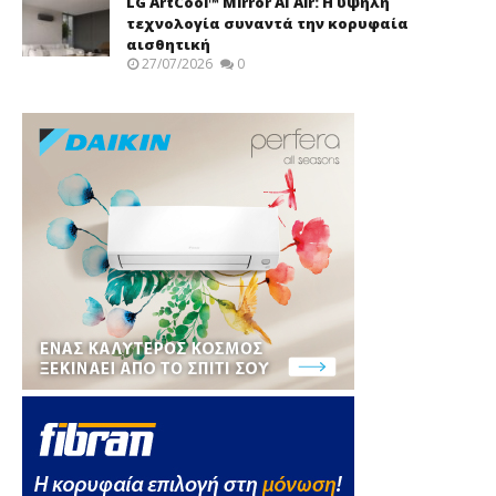
LG ArtCool™ Mirror AI Air: Η υψηλή
τεχνολογία συναντά την κορυφαία
αισθητική
27/07/2026
0