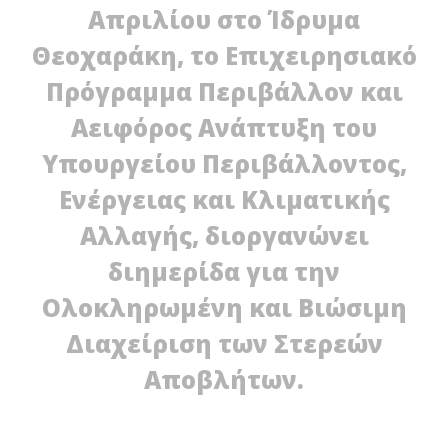
Απριλίου στο Ίδρυμα
Θεοχαράκη, το Επιχειρησιακό
Πρόγραμμα Περιβάλλον και
Αειφόρος Ανάπτυξη του
NOW VIEWING
Υπουργείου Περιβάλλοντος,
Ενέργειας και Κλιματικής
Διημερίδα για τα στερεά απόβλητα
02/04/2012
Αλλαγής, διοργανώνει
EnergyIn
Σ.
τη
διημερίδα για την
στ
Ολοκληρωμένη και Βιώσιμη
02/
E
Διαχείριση των Στερεών
Αποβλήτων.