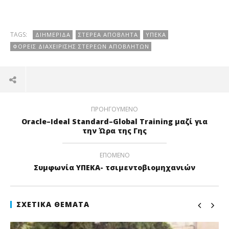
TAGS:
ΔΙΗΜΕΡΊΔΑ
ΣΤΕΡΕΆ ΑΠΌΒΛΗΤΑ
ΥΠΕΚΑ
ΦΟΡΕΊΣ ΔΙΑΧΕΊΡΙΣΗΣ ΣΤΕΡΕΏΝ ΑΠΟΒΛΉΤΩΝ
ΠΡΟΗΓΟΎΜΕΝΟ
Oracle–Ideal Standard–Global Training μαζί για
την Ώρα της Γης
ΕΠΌΜΕΝΟ
Συμφωνία ΥΠΕΚΑ- τσιμεντοβιομηχανιών
ΣΧΕΤΙΚΆ ΘΈΜΑΤΑ