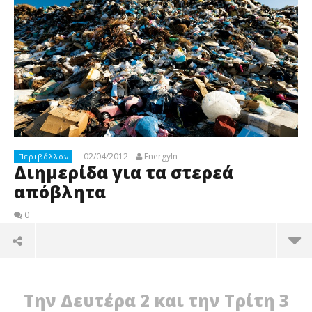
02/04/2012
EnergyIn
Περιβάλλον
Διημερίδα για τα στερεά
απόβλητα
0
Την Δευτέρα 2 και την Τρίτη 3