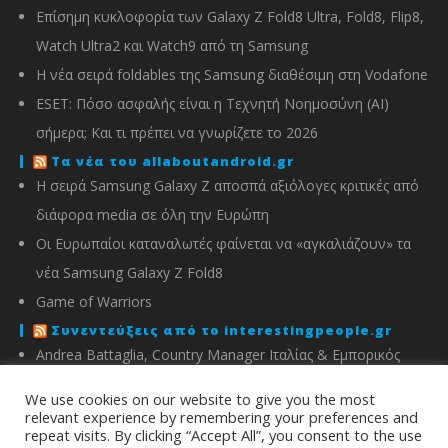
Επίσημη κυκλοφορία των Galaxy Z Fold8 Ultra, Fold8, Flip8,
Watch Ultra2 και Watch9 από τη Samsung
Η νέα σειρά foldables της Samsung διαθέσιμη στη Vodafone
ESET: Πόσο ασφαλής είναι η Τεχνητή Νοημοσύνη (AI)
σήμερα; Και τι πρέπει να γνωρίζετε το 2026
Τα νέα του allaboutandroid.gr
Η σειρά Samsung Galaxy Z αποσπά αξιόλογες κριτικές από
διάφορα media σε όλη την Ευρώπη
Οι Ευρωπαίοι καταναλωτές φαίνεται να «αγκαλιάζουν» τα
νέα Samsung Galaxy Z Fold8
Game of Warriors
Συνεντεύξεις από το interestingpeople.gr
Andrea Battaglia, Country Manager Ιταλίας & Εμπορικός
Διευθυντής Ελλάδας, Κύπρου, Αλβανίας & Μάλτας της
We use cookies on our website to give you the most
IMOU
relevant experience by remembering your preferences and
repeat visits. By clicking “Accept All”, you consent to the use
Μιχάλης Χειμώνας, Γενικός Διευθυντής ΣΦΕΕ