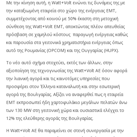
χε
Με την κίνηση αυτή, η Watt+Volt ενώνει τις δυνάμεις της με
27/
την καταξιωμένη εταιρεία στο χώρο της ενέργειας ΕΜΤ,
E
συμμετέχοντας από κοινού με 50% έκαστη στη μετοχική
σύνθεση της Watt+Volt EMT, αποκτώντας πλέον απευθείας
πρόσβαση σε χαμηλού κόστους παραγωγή ενέργειας καθώς
και παρουσία στα γειτονικά χρηματιστήρια ενέργειας όπως
αυτό της Ρουμανίας (OPCOM) και της Ουγγαρίας (HUPX).
Το νέο αυτό σχήμα στοχεύει, εκτός των άλλων, στην
αξιοποίηση της τεχνογνωσίας της Watt+Volt ΑΕ όσον αφορά
την λιανική αγορά και τις καινοτόμες υπηρεσίες που
προσφέρει στον Έλληνα καταναλωτή και στην εσωτερική
αγορά της Βουλγαρίας. Αξίζει να αναφερθεί πως η εταιρεία
ΕΜΤ εκπροσωπεί ήδη χαρτοφυλάκιο μεγάλων πελατών άνω
των 130 MW στη γειτονική χώρα και ουσιαστικά ελέγχει το
12% της ελεύθερης αγοράς της Βουλγαρίας.
Η Watt+Volt ΑΕ θα παραμείνει σε στενή συνεργασία με την