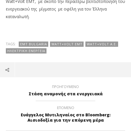
Watt+Volt EMT, με σκοπό την περαιτέρω βελτιστοποίηση του
ενεργειακού της μίγματος με οφέλη για τον Έλληνα
καταναλωτή.
TAGS:
EMT BULGARIA
WATT+VOLT EMT
WATT+VOLT Α.Ε.
ΗΛΕΚΤΡΙΚΉ ΕΝΈΡΓΕΙΑ
ΠΡΟΗΓΟΎΜΕΝΟ
Στάση αναμονής στα ενεργειακά
ΕΠΌΜΕΝΟ
Ευάγγελος Μυτιληναίος στο Bloomberg:
Αισιοδοξία για την επόμενη μέρα