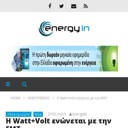
HOME
ΗΛΕΚΤΡΙΣΜΌΣ
Η Watt+Volt ενώνεται με την EMT
27/01/2015
EnergyIN
Ηλεκτρισμός
Νέα
Η Watt+Volt ενώνεται με την