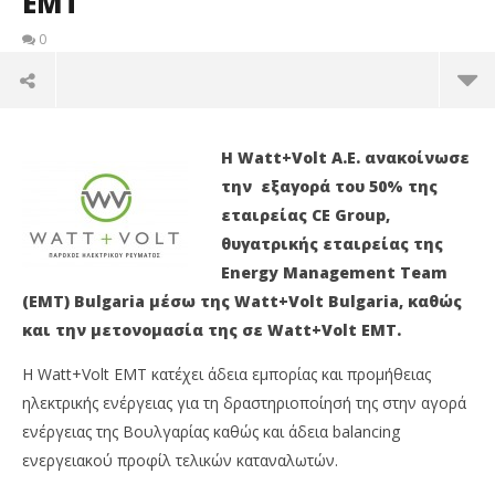
EMT
0
Η Watt+Volt ενώνεται με την EMT
Η Watt+Volt Α.Ε. ανακοίνωσε
27/01/2015
EnergyIN
την εξαγορά του 50% της
εταιρείας CE Group,
θυγατρικής εταιρείας της
Energy Management Team
(EMT) Bulgaria μέσω της Watt+Volt Bulgaria, καθώς
και την μετονομασία της σε Watt+Volt EMT.
Η Watt+Volt EMT κατέχει άδεια εμπορίας και προμήθειας
ηλεκτρικής ενέργειας για τη δραστηριοποίησή της στην αγορά
ενέργειας της Βουλγαρίας καθώς και άδεια balancing
Ρε
ενεργειακού προφίλ τελικών καταναλωτών.
Κί