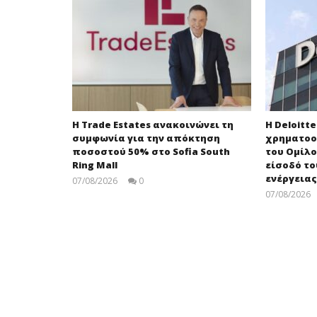
Η Trade Estates ανακοινώνει τη
Η Deloitt
συμφωνία για την απόκτηση
χρηματοο
ποσοστού 50% στο Sofia South
του Ομίλο
Ring Mall
είσοδό τ
ενέργειας
07/08/2026
0
press-
07/08/2026
room