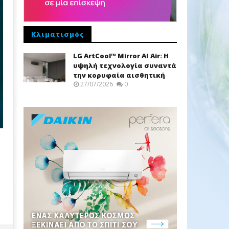
Κλιματισμός
LG ArtCool™ Mirror AI Air: Η
υψηλή τεχνολογία συναντά
την κορυφαία αισθητική
27/07/2026
0