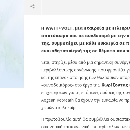
Η WATT+VOLT, μια εταιρεία με ειλικρι
αποτύπωμα και σε συνδυασμό με την κ
της, συμμετέχει με κάθε ευκαιρία σε π
ευαισθητοποίησή της σε θέματα που π
Έτσι, στηρίζει μέσα από μία σημαντική συνέργ
NOW VIEWING
περιβαλλοντικής οργάνωσης, που φροντίζει γ
και της επαναξιοποίησης των θαλάσσιων απορ
WATT+VOLT & Aegean Rebreath:
Στο δεύτ
«συνοδοιπόρος» στο έργο της,
δωρίζοντας 
Δίνουν ανάσα στις θάλασσές
μπαίνει 
μας μέσα από τις καινοτόμες
με την A
επιχειρήσεων για τις επόμενες δράσεις της 
δράσεις τους
17/01/2022
Aegean Rebreath θα έχουν την ευκαιρία να π
press-
17/01/2022
room
press-
χειμώνα-καλοκαίρι.
room
Η πρωτοβουλία αυτή θα συμβάλλει ουσιαστικά
οικονομική και κοινωνική ευημερία όλων των κ