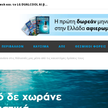
Πώς το LG AI Fresh και το LG DUALCOOL AI βοηθούν να επικεντρωνόμαστε στη φιλοξενία των καλεσμένων μας
ΔΕΗ – Vodafone: Στα 130 εκατ. ευρώ το τίμημα για την κοινή εταιρεία οπτικών ινών
Fourlis: Το profit warning και γιατί η Edison βλέπει το ποτήρι μισογεμάτο
Ενεργειακή αναβάθμιση κτηρίων: Παθητικές παρεμβάσεις που κάνουν τη διαφορά
Τηλεφωνική επικοινωνία του Υπουργού Περιβάλλοντος και Ενέργειας, κ. Σταύρου Παπασταύρου με τον Ισραηλινό ομόλογό του, κ. Eli Cohen
ΠΕΡΙΒΆΛΛΟΝ
ΚΑΎΣΙΜΑ
ΑΠΕ
ΘΕΣΜΙΚΟΊ ΦΟΡΕΊΣ
HELLENiQ ENERGY: Αποτελέσματα β’ τριμήνου – α’ εξαμήνου 2026
GSI: Η είσοδος της Meridiam αλλάζει τα δεδομένα για τη διασύνδεση Ελλάδας – Κύπρου
νάσα στις θάλασσές μας μέσα από τις καινοτόμες δράσεις τους
Ο Όμιλος AKTOR εξαγοράζει το 75% των εταιρειών ΗΛΕΚΤΩΡ και THALIS στο πλαίσιο στρατηγικής συνεργασίας με τον Όμιλο ΜΟΤΟΡ ΟΪΛ
Η Trade Estates ανακοινώνει τη συμφωνία για την απόκτηση ποσοστού 50% στο Sofia South Ring Mall