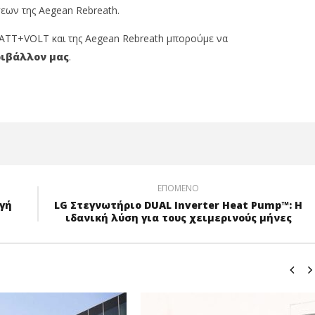
εων της Aegean Rebreath.
 WATT+VOLT και της Aegean Rebreath μπορούμε να
ριβάλλον μας
.
ΕΠΌΜΕΝΟ
γή
LG Στεγνωτήριο DUAL Inverter Heat Pump™: Η
ιδανική λύση για τους χειμερινούς μήνες