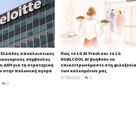
e Ελλάδος αποκλειστικός
Πώς το LG AI Fresh και το LG
ικονομικός σύμβουλος
DUALCOOL AI βοηθούν να
υ ΔΕΗ για τη στρατηγική
επικεντρωνόμαστε στη φιλοξενί
ου στην πολωνική αγορά
των καλεσμένων μας
07/08/2026
0
press-
0
room
press-
room