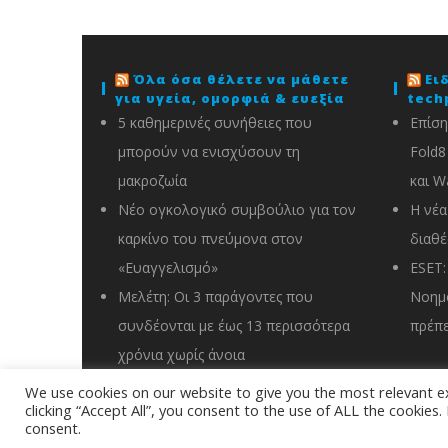
Όλα όσα θέλετε να μάθετε
Ει
για υγεία, ομορφιά & ευεξία
tech
5 καθημερινές συνήθειες που
Επίση
μπορούν να ενισχύσουν τη
Fold8 
μακροζωία
και W
Νέο ογκολογικό συμβούλιο για τον
Η νέα
καρκίνο του πνεύμονα στον
διαθέ
«Ευαγγελισμό»
ESET:
Μελέτη: Οι 3 παράγοντες που
Νοημο
συνδέονται με έως 13 περισσότερα
πρέπε
χρόνια χωρίς άνοια
We use cookies on our website to give you the most relevant e
clicking “Accept All”, you consent to the use of ALL the cookies
info@energyin.gr
consent.