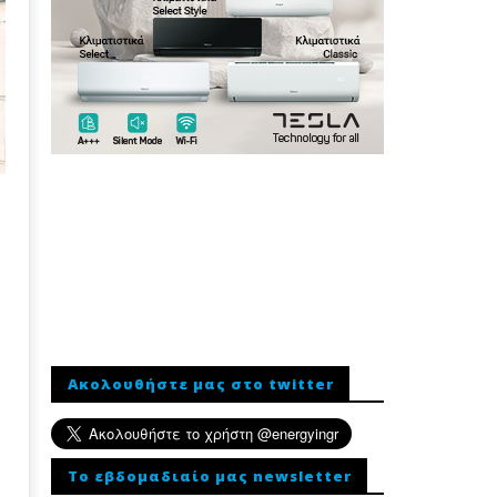
α
Ακολουθήστε μας στο twitter
To εβδομαδιαίο μας newsletter