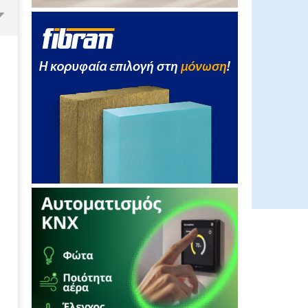
Η ελίν και η Aegean Rebreath
ενώνουν τις δυνάμεις τους σ’ ένα
πρόγραμμα ευαισθητοποίησης
και εκπαίδευσης κατά των
ρυπάνσεων στο θαλάσσιο
περιβάλλον
17/01/2022
press-
room