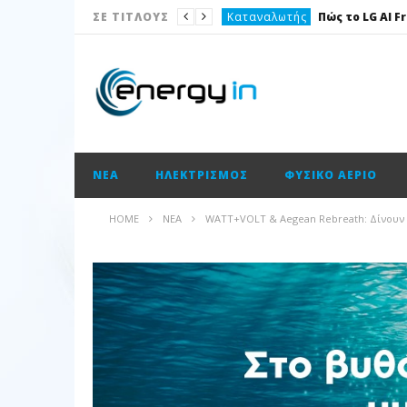
Καταναλωτής
ΣΕ ΤΙΤΛΟΥΣ
Το θέμα της ημέρας
Ισολογισμοί
Ενεργειακές επισημάνσεις
Νέα
ΝΈΑ
ΗΛΕΚΤΡΙΣΜΌΣ
ΦΥΣΙΚΌ ΑΈΡΙΟ
Ισολογισμοί
Ηλεκτρισμός
HOME
ΝΈΑ
WATT+VOLT & Aegean Rebreath: Δίνουν α
Νέα
Κατασκευαστικές