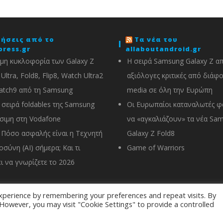
δήσεις από το
Τα νέα του
press.gr
allaboutandroid.gr
μη κυκλοφορία των Galaxy Z
Η σειρά Samsung Galaxy Z α
Ultra, Fold8, Flip8, Watch Ultra2
αξιόλογες κριτικές από διάφ
atch9 από τη Samsung
media σε όλη την Ευρώπη
 σειρά foldables της Samsung
Οι Ευρωπαίοι καταναλωτές φα
σιμη στη Vodafone
να «αγκαλιάζουν» τα νέα Sa
 Πόσο ασφαλής είναι η Τεχνητή
Galaxy Z Fold8
σύνη (AI) σήμερα; Και τι
Game of Warriors
ι να γνωρίζετε το 2026
xperience by remembering your preferences and repeat visits. By
. However, you may visit "Cookie Settings" to provide a controlled