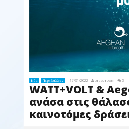
17/01/2022
press-room
0
Νέα
Περιβάλλον
WATT+VOLT & Aege
ανάσα στις θάλασσ
καινοτόμες δράσε