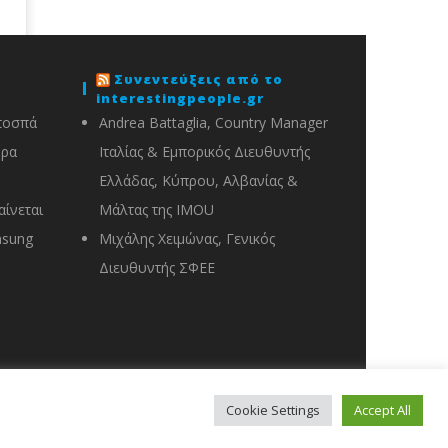
Συνεντεύξεις από το
interestingpeople.gr
ποσπά
Andrea Battaglia, Country Manager
ορα
Ιταλίας & Εμπορικός Διευθυντής
Ελλάδας, Κύπρου, Αλβανίας &
ίνεται
Μάλτας της IMOU
msung
Μιχάλης Χειμώνας, Γενικός
Διευθυντής ΣΦΕΕ
Cookie Settings
Accept All