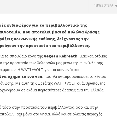
ΠΕΡΙΣΣΌΤΕΡΑ
νές ενδιαφέρον για το περιβαλλοντικό της
αινοτομία, που αποτελεί βασικό πυλώνα δράσης
ράξεις κοινωνικής ευθύνης, δείχνοντας την
ροάγουν την προστασία του περιβάλλοντος.
εια το σπουδαίο έργο της
Aegean Rebreath
, μιας καινοτόμας
ια την προστασία των θαλασσών μας μέσω της ανακύκλωσης
ριμμάτων. Η WATT+VOLT γίνεται κοινωνός και
ερο στάδιο υλοποίησης
Protergia: Καλωσορίζει τα
ένα όχημα τύπου van,
που θα αντιπροσωπεύσει το κέντρο
το πρόγραμμα της ελίν
καταστήματα της WATT+VOLT
egean Rebreath
17/01/2022
οργάνωσης. Με αυτή τη δωρεά της WATT+VOLT οι άνθρωποι της
press-
room
ροχωρήσουν σε ακόμα περισσότερες δράσεις ανά την Ελλάδα,
 τόσο στην προστασία του περιβάλλοντος, όσο και στην
ατοίκων, όχι μόνο στα νησιά, αλλά και σε όλες τις περιοχές