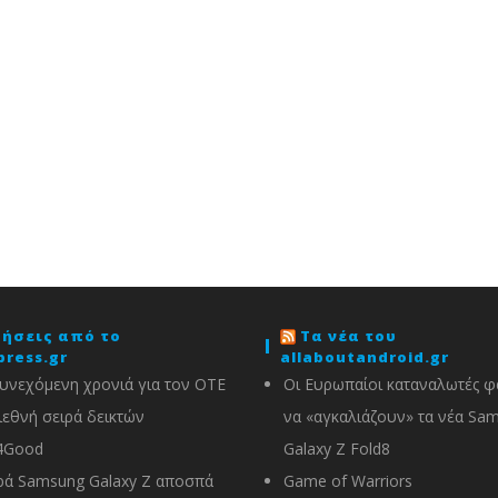
δήσεις από το
Τα νέα του
press.gr
allaboutandroid.gr
υνεχόμενη χρονιά για τον ΟΤΕ
Οι Ευρωπαίοι καταναλωτές φα
ιεθνή σειρά δεικτών
να «αγκαλιάζουν» τα νέα Sa
4Good
Galaxy Z Fold8
ρά Samsung Galaxy Z αποσπά
Game of Warriors