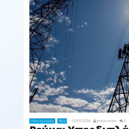
22/07/2024
press-room
0
Ηλεκτρισμός
Νέα