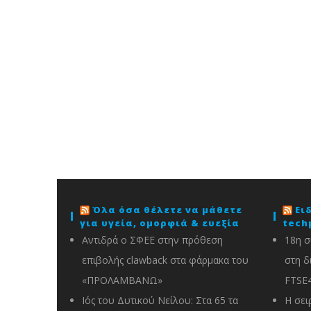
Όλα όσα θέλετε να μάθετε
Ει
για υγεία, ομορφιά & ευεξία
tech
Αντιδρά ο ΣΦΕΕ στην πρόθεση
18η σ
επιβολής clawback στα φάρμακα του
στη δ
«ΠΡΟΛΑΜΒΑΝΩ»
FTSE
Ιός του Δυτικού Νείλου: Στα 65 τα
Η σει