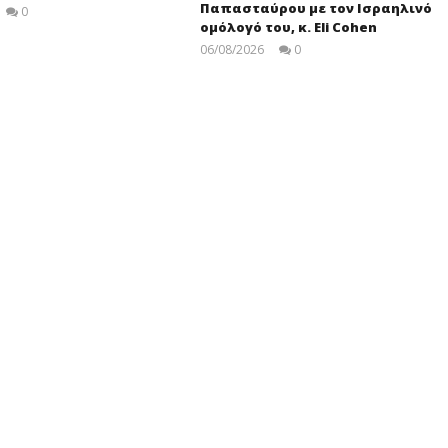
Παπασταύρου με τον Ισραηλινό
0
press-
ομόλογό του, κ. Eli Cohen
room
06/08/2026
0
press-
room