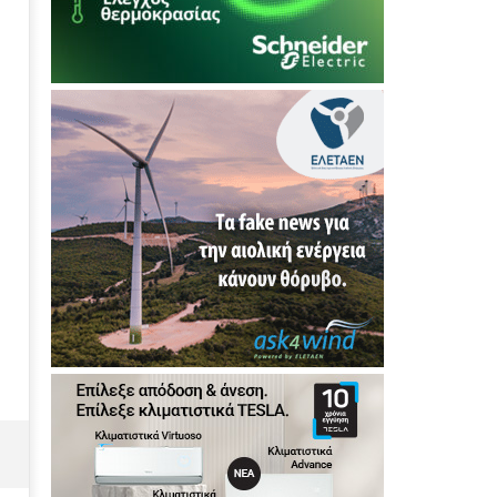
22/07/2024
press-
room