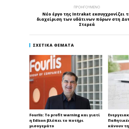
ΠΡΟΗΓΟΎΜΕΝΟ
Νέο έργο της Intrakat εκσυγχρονίζει τ
διαχείριση των υδάτινων πόρων στη Δυ
Στερεά
ΣΧΕΤΙΚΆ ΘΈΜΑΤΑ
Fourlis: Το profit warning και γιατί
Ενεργειακ
η Edison βλέπει το ποτήρι
Παθητικέ
μισογεμάτο
κάνουν τ