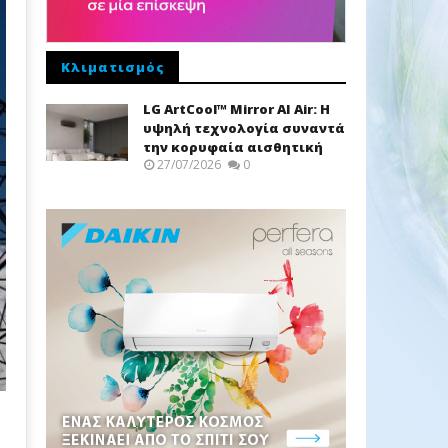
Κλιματισμός
LG ArtCool™ Mirror AI Air: Η
υψηλή τεχνολογία συναντά
την κορυφαία αισθητική
27/07/2026
0