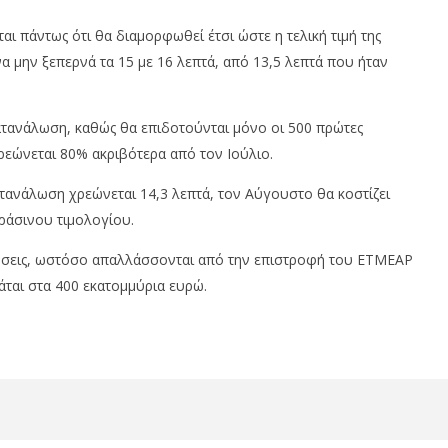
22/07/2024
press-
room
αι πάντως ότι θα διαμορφωθεί έτσι ώστε η τελική τιμή της
α μην ξεπερνά τα 15 με 16 λεπτά, από 13,5 λεπτά που ήταν
ατανάλωση, καθώς θα επιδοτούνται μόνο οι 500 πρώτες
ρεώνεται 80% ακριβότερα από τον Ιούλιο.
τανάλωση χρεώνεται 14,3 λεπτά, τον Αύγουστο θα κοστίζει
ράσινου τιμολογίου.
οτήσεις, ωστόσο απαλλάσσονται από την επιστροφή του ΕΤΜΕΑΡ
ται στα 400 εκατομμύρια ευρώ.