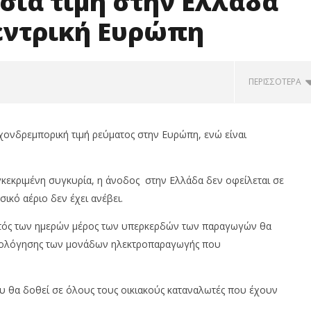
σια τιμή στην Ελλάδα
Κεντρική Ευρώπη
ΠΕΡΙΣΣΌΤΕΡΑ
 χονδρεμπορική τιμή ρεύματος στην Ευρώπη, ενώ είναι
υγκεκριμένη συγκυρία, η άνοδος στην Ελλάδα δεν οφείλεται σε
κό αέριο δεν έχει ανέβει.
ντός των ημερών μέρος των υπερκερδών των παραγωγών θα
ορολόγησης των μονάδων ηλεκτροπαραγωγής που
έριο στην Ουκρανία
Η Volton προσέφερε τη
λάδας
χαμηλότερη μέση τιμή ρεύματος
στα οικιακά κυμαινόμενα
 θα δοθεί σε όλους τους οικιακούς καταναλωτές που έχουν
τιμολογία για το 2024