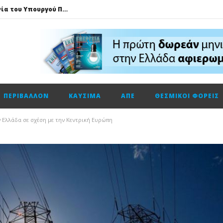
Τηλεφωνική επικοινωνία του Υπουργού Περιβάλλοντος και Ενέργειας, κ. Σταύρου Παπασταύρου με τον Ισραηλινό ομόλογό του, κ. Eli Cohen
HELLENiQ ENERGY: Αποτελέσματα β’ τριμήνου – α’ εξαμήνου 2026
GSI: Η είσοδος της Meridiam αλλάζει τα δεδομένα για τη διασύνδεση Ελλάδας – Κύπρου
Ο Όμιλος AKTOR εξαγοράζει το 75% των εταιρειών ΗΛΕΚΤΩΡ και THALIS στο πλαίσιο στρατηγικής συνεργασίας με τον Όμιλο ΜΟΤΟΡ ΟΪΛ
Φυσικό αέριο: Σε ιστορικά χαμηλά τα αποθέματα της Ευρώπης
ΠΕΡΙΒΆΛΛΟΝ
ΚΑΎΣΙΜΑ
ΑΠΕ
ΘΕΣΜΙΚΟΊ ΦΟΡΕΊΣ
Metlen: Σε επίπεδο ρεκόρ τα EBITDA το εξάμηνο, στα 550 εκατ. ευρώ – Κέρδη 2,18 ευρώ ανά μετοχή
Όμιλος ΔΕΗ: Οικονομικά αποτελέσματα α΄ εξαμήνου 2026
ν Ελλάδα σε σχέση με την Κεντρική Ευρώπη
Cenergy: Κέρδη εξαμήνου +45,3% με πωλήσεις +13%
Fourlis: Το profit warning και γιατί η Edison βλέπει το ποτήρι μισογεμάτο