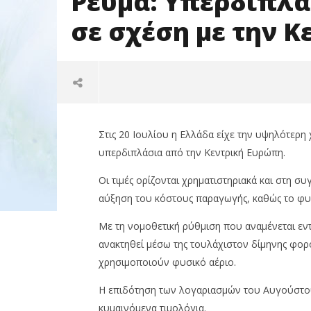
Ρεύμα: Υπερδιπλά
σε σχέση με την 
Στις 20 Ιουλίου η Ελλάδα είχε την υψηλότερη
υπερδιπλάσια από την Κεντρική Ευρώπη.
Οι τιμές ορίζονται χρηματιστηριακά και στη σ
αύξηση του κόστους παραγωγής, καθώς το φυσι
Με τη νομοθετική ρύθμιση που αναμένεται ε
NOW VIEWING
ανακτηθεί μέσω της τουλάχιστον δίμηνης φ
Ρεύμα: Υπερδιπλάσια τιμή στην
Φυσικό α
χρησιμοποιούν φυσικό αέριο.
Ελλάδα σε σχέση με την
μέσω Ελ
Κεντρική Ευρώπη
22/07/2024
Η επιδότηση των λογαριασμών του Αυγούστου
press-
22/07/2024
room
κυμαινόμενα τιμολόγια.
press-