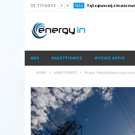
Νέα
ΣΕ ΤΙΤΛΟΥΣ
Ισολογισμοί
Ηλεκτρισμός
Νέα
Νέα
ΝΈΑ
ΗΛΕΚΤΡΙΣΜΌΣ
ΦΥΣΙΚΌ ΑΈΡΙΟ
Ισολογισμοί
Ισολογισμοί
HOME
ΗΛΕΚΤΡΙΣΜΌΣ
Ρεύμα: Υπερδιπλάσια τιμή στη
Ισολογισμοί
Ισολογισμοί