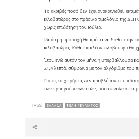
room
Το ακριβές ποσό δεν έχει ανακοινωθεί, εκτιμάτ
κιλοβατώρας στο πράσινο τιμολόγιο της ΔΕΗ ν
χωρίς επιδότηση τον Ιούλιο.
Ιδιαίτερη προσοχή θα πρέπει να δοθεί στην κ
κιλοβατώρες. Κάθε επιπλέον κιλοβατώρα θα χ
Έτσι, ενώ αυτόν τον μήνα η υπερβάλλουσα κα
21,4 λεπτά, σύμφωνα με τον αλγόριθμο του π
Για τις επιχειρήσεις δεν προβλέπονται επιδ
των προηγούμενων ετών, που συνολικά εκτιμά
TAGS:
ΕΛΛΆΔΑ
ΤΙΜΉ ΡΕΎΜΑΤΟΣ