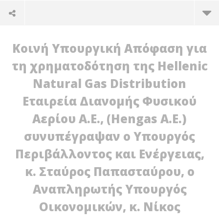
Κοινή Υπουργική Απόφαση για
τη χρηματοδότηση της Hellenic
Natural Gas Distribution
Εταιρεία Διανομής Φυσικού
Αερίου Α.Ε., (Hengas A.E.)
συνυπέγραψαν ο Υπουργός
Περιβάλλοντος και Ενέργειας,
NOW VIEWING
κ. Σταύρος Παπασταύρου, ο
«Χρηματοδότηση έργων φυσικού αερίου στη
Φυ
Αναπληρωτής Υπουργός
Δυτική Μακεδονία συνολικού ύψους 9 εκατ.
τη
ευρώ»
29/
Οικονομικών, κ. Νίκος
p
29/07/2025
ro
press-