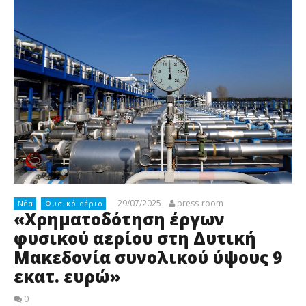
29/07/2025
press-room
Νέα
Φυσικό αέριο
«Χρηματοδότηση έργων
φυσικού αερίου στη Δυτική
Μακεδονία συνολικού ύψους 9
εκατ. ευρώ»
0