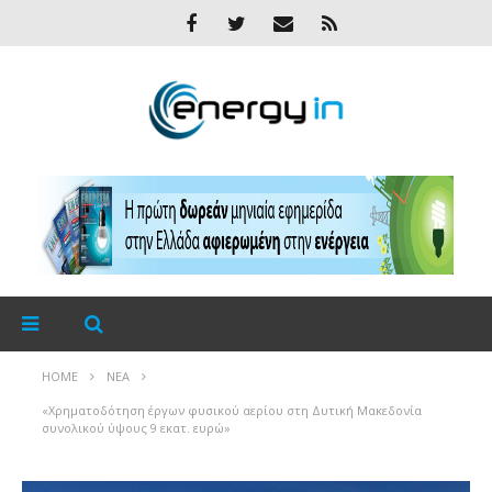
HOME
ΝΈΑ
«Χρηματοδότηση έργων φυσικού αερίου στη Δυτική Μακεδονία
συνολικού ύψους 9 εκατ. ευρώ»