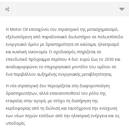
Η Motor Oil επιταχύνει τον στρατηγικό της μετασχηματισμό,
εξελισσόμενη από παραδοσιακό διυλιστήριο σε πολυεπίπεδο
ενεργειακό όμιλο με δραστηριότητα σε καύσιμα, ηλεκτρισμό
και κυκλική οικονομία. Ο σχεδιασμός στηρίζεται σε
επενδυτικό πρόγραμμα περίπου 4 δισ. ευρώ έως το 2030 και
αναδιαμορφώνει το επιχειρησιακό μοντέλο του ομίλου σε
ένα περιβάλλον αυξημένης ενεργειακής μεταβλητότητας.
Η νέα στρατηγική δεν περιορίζεται στη διαφοροποίηση
δραστηριοτήτων, αλλά επανατοποθετεί τον ρόλο της
NOW VIEWING
εταιρείας στην αγορά, με στόχο τη διατήρηση της
Motor Oil: Μετασχηματισμός σε ολοκληρωμένο
AK
κερδοφορίας από τη διύλιση και ταυτόχρονα την ενίσχυση
ενεργειακό όμιλο
Κο
των νέων πηγών εσόδων από την ηλεκτρική ενέργεια και τις
19/06/2026
19/
υποδομές.
Στάθης
Σ
Ασπιώτης
Ασ