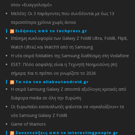
στον «Ευαγγελισμό»
Μελέτη: Οι 3 παράγοντες που συνδέονται με έως 13
περισσότερα χρόνια χωρίς άνοια
Ειδήσεις από το techpress.gr
Επίσημη κυκλοφορία των Galaxy Z Fold8 Ultra, Fold8, Flip8,
Watch Ultra2 και Watch9 από τη Samsung
Η νέα σειρά foldables της Samsung διαθέσιμη στη Vodafone
ESET: Πόσο ασφαλής είναι η Τεχνητή Νοημοσύνη (AI)
σήμερα; Και τι πρέπει να γνωρίζετε το 2026
Τα νέα του allaboutandroid.gr
Η σειρά Samsung Galaxy Z αποσπά αξιόλογες κριτικές από
διάφορα media σε όλη την Ευρώπη
Οι Ευρωπαίοι καταναλωτές φαίνεται να «αγκαλιάζουν» τα
νέα Samsung Galaxy Z Fold8
Game of Warriors
Συνεντεύξεις από το interestingpeople.gr