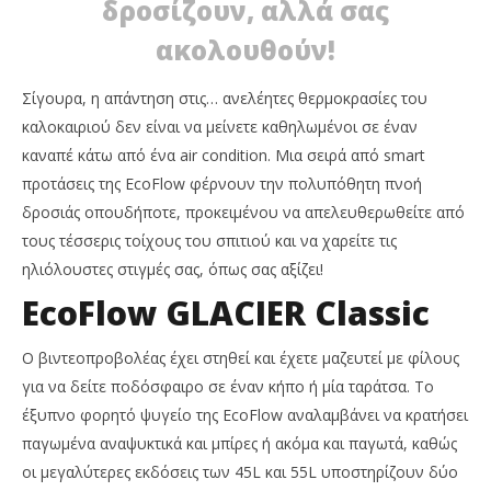
δροσίζουν, αλλά σας
ακολουθούν!
Σίγουρα, η απάντηση στις… ανελέητες θερμοκρασίες του
καλοκαιριού δεν είναι να μείνετε καθηλωμένοι σε έναν
καναπέ κάτω από ένα air condition. Μια σειρά από smart
προτάσεις της EcoFlow φέρνουν την πολυπόθητη πνοή
δροσιάς οπουδήποτε, προκειμένου να απελευθερωθείτε από
τους τέσσερις τοίχους του σπιτιού και να χαρείτε τις
ηλιόλουστες στιγμές σας, όπως σας αξίζει!
EcoFlow GLACIER Classic
Ο βιντεοπροβολέας έχει στηθεί και έχετε μαζευτεί με φίλους
για να δείτε ποδόσφαιρο σε έναν κήπο ή μία ταράτσα. Το
έξυπνο φορητό ψυγείο της EcoFlow αναλαμβάνει να κρατήσει
παγωμένα αναψυκτικά και μπίρες ή ακόμα και παγωτά, καθώς
οι μεγαλύτερες εκδόσεις των 45L και 55L υποστηρίζουν δύο