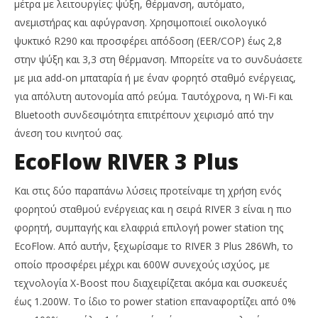
μέτρα με λειτουργίες: ψύξη, θέρμανση, αυτόματο,
ανεμιστήρας και αφύγρανση. Χρησιμοποιεί οικολογικό
ψυκτικό R290 και προσφέρει απόδοση (EER/COP) έως 2,8
στην ψύξη και 3,3 στη θέρμανση. Μπορείτε να το συνδυάσετε
με μια add-on μπαταρία ή με έναν φορητό σταθμό ενέργειας,
για απόλυτη αυτονομία από ρεύμα. Ταυτόχρονα, η Wi-Fi και
Bluetooth συνδεσιμότητα επιτρέπουν χειρισμό από την
άνεση του κινητού σας.
EcoFlow RIVER 3 Plus
Και στις δύο παραπάνω λύσεις προτείναμε τη χρήση ενός
φορητού σταθμού ενέργειας και η σειρά RIVER 3 είναι η πιο
φορητή, συμπαγής και ελαφριά επιλογή power station της
EcoFlow. Από αυτήν, ξεχωρίσαμε το RIVER 3 Plus 286Wh, το
οποίο προσφέρει μέχρι και 600W συνεχούς ισχύος, με
τεχνολογία X-Boost που διαχειρίζεται ακόμα και συσκευές
έως 1.200W. Το ίδιο το power station επαναφορτίζει από 0%