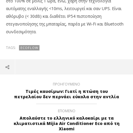
στο 100% σε μόλις 1 ώρα, ενώ, χάρη στην τεχνολογία
αυτόματης εναλλαγής <10ms, λειτουργεί και σαν UPS. Είναι
αθόρυβο (< 30dB) και διαθέτει IP54 πιστοποίηση
στεγανοποίησης της μπαταρίας, παρέα με Wi-Fi και Bluetooth
συνδεσιμότητα.
TAGS:
ECOFLOW
ΠΡΟΗΓΟΎΜΕΝΟ
Τιμές καυσίμων: Γιατί η πτώση του
πετρελαίου δεν περνάει εύκολα στην αντλία
ΕΠΌΜΕΝΟ
Απολαύστε το ελληνικό καλοκαίρι με τα
κλιματιστικά Mijia Air Conditioner Eco από τη
Xiaomi