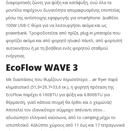
διαφορετικές ζώνες για ψύξη και κατάψυξη, ενώ όλα τα
μοντέλα παρέχουν δυνατότητα απομακρυσμένης εποπτείας
μέσω της αντίστοιχης εφαρμογής για smartphone. Διαθέτει
100W USB-C θύρα για να λειτουργήσει ακόμα και ως
powerbank. Τροφοδοτείται από πρίζα, plug-in μπαταρία που
φορτίζει ακόμα και από φορητό ηλιακό πάνελ, από φορτιστή
αυτοκινήτου ή με τη βοήθεια ενός φορητού σταθμού
ενέργειας.
EcoFlow WAVE 3
Με διαστάσεις που θυμίζουν περισσότερο… air fryer παρά
κλιματιστικό (51,9×29,7×33,6 εκ.), η φορητή πρόταση της
EcoFlow παρέχει 6.100BTU για ψύξη και 6.800BTU για
θέρμανση, γιατί κάποια στιγμή θα έρθει και ο χειμώνας!
Αποτελεί τον ιδανικότερο σύμμαχο απέναντι στον…
αδυσώπητο ελληνικό καύσωνα, από το camping μέχρι το
ιστιοπλοϊκό. Καλύπτει χώρους από 11 έως και 17 τετραγωνικά