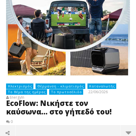
Ηλεκτρισμός
Θέρμανση - κλιματισμός
Καταναλωτής
22/06/2026
Το θέμα της ημέρας
Το πρωτοσέλιδο
EnergyIn
EcoFlow: Νικήστε τον
καύσωνα… στο γήπεδό του!
0