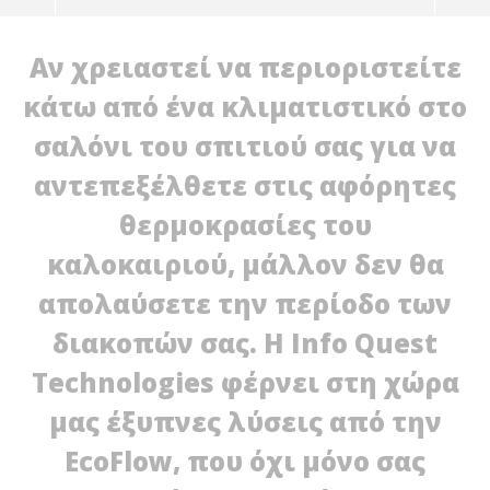
Αν χρειαστεί να περιοριστείτε
κάτω από ένα κλιματιστικό στο
σαλόνι του σπιτιού σας για να
αντεπεξέλθετε στις αφόρητες
θερμοκρασίες του
καλοκαιριού, μάλλον δεν θα
απολαύσετε την περίοδο των
NOW VIEWING
διακοπών σας. Η Info Quest
EcoFlow: Νικήστε τον καύσωνα… στο γήπεδό του!
Ec
Technologies φέρνει στη χώρα
πλ
22/06/2026
EnergyIn
22/
μας έξυπνες λύσεις από την
E
EcoFlow, που όχι μόνο σας