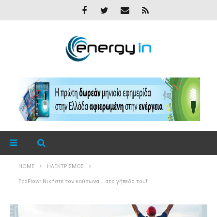
HOME
ΗΛΕΚΤΡΙΣΜΌΣ
EcoFlow: Νικήστε τον καύσωνα… στο γήπεδό του!