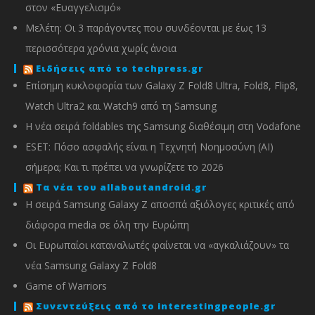
στον «Ευαγγελισμό»
Μελέτη: Οι 3 παράγοντες που συνδέονται με έως 13
περισσότερα χρόνια χωρίς άνοια
Ειδήσεις από το techpress.gr
Επίσημη κυκλοφορία των Galaxy Z Fold8 Ultra, Fold8, Flip8,
Watch Ultra2 και Watch9 από τη Samsung
Η νέα σειρά foldables της Samsung διαθέσιμη στη Vodafone
ESET: Πόσο ασφαλής είναι η Τεχνητή Νοημοσύνη (AI)
σήμερα; Και τι πρέπει να γνωρίζετε το 2026
Τα νέα του allaboutandroid.gr
Η σειρά Samsung Galaxy Z αποσπά αξιόλογες κριτικές από
διάφορα media σε όλη την Ευρώπη
Οι Ευρωπαίοι καταναλωτές φαίνεται να «αγκαλιάζουν» τα
νέα Samsung Galaxy Z Fold8
Game of Warriors
Συνεντεύξεις από το interestingpeople.gr