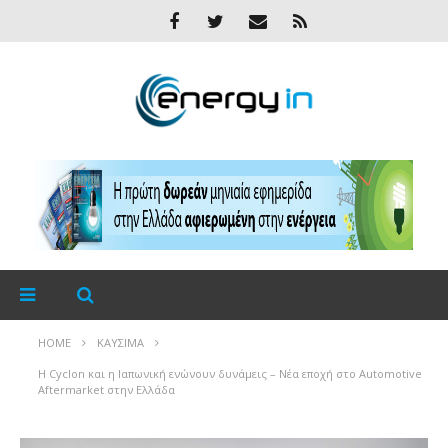
HOME
ΚΑΎΣΙΜΑ
H Cyclon και η Ιαπωνική ενώνουν δυνάμεις – Νέα εποχή στο Automotive
Aftermarket στην Ελλάδα