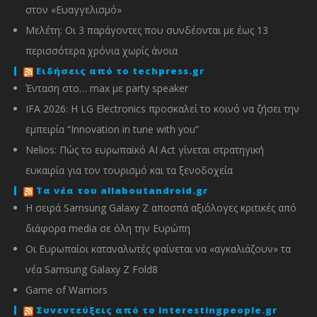
στον «Ευαγγελισμό»
Μελέτη: Οι 3 παράγοντες που συνδέονται με έως 13
περισσότερα χρόνια χωρίς άνοια
Ειδήσεις από το techpress.gr
Ένταση στο… max με party speaker
IFA 2026: Η LG Electronics προσκαλεί το κοινό να ζήσει την
εμπειρία “Innovation in tune with you”
Nelios: Πώς το ευρωπαϊκό AI Act γίνεται στρατηγική
ευκαιρία για τον τουρισμό και τα ξενοδοχεία
Τα νέα του allaboutandroid.gr
Η σειρά Samsung Galaxy Z αποσπά αξιόλογες κριτικές από
διάφορα media σε όλη την Ευρώπη
Οι Ευρωπαίοι καταναλωτές φαίνεται να «αγκαλιάζουν» τα
νέα Samsung Galaxy Z Fold8
Game of Warriors
Συνεντεύξεις από το interestingpeople.gr