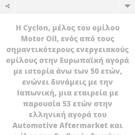
Η Cyclon, μέλος του ομίλου
Motor Oil, ενός από τους
σημαντικότερους ενεργειακούς
ομίλους στην Ευρωπαϊκή αγορά
με ιστορία άνω των 50 ετών,
ενώνει δυνάμεις με την
Ιαπωνική, μια εταιρεία με
NOW VIEWING
παρουσία 53 ετών στην
H Cyclon και η Ιαπωνική ενώνουν δυνάμεις – Νέα
H 
ελληνική αγορά του
εποχή στο Automotive Aftermarket στην Ελλάδα
30/
p
30/06/2026
Automotive Aftermarket και
ro
press-
room