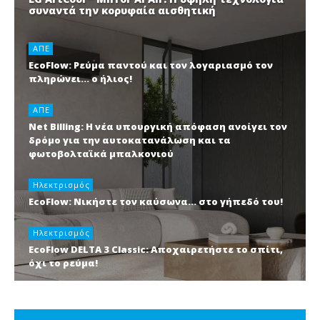
συναντά την κορυφαία αισθητική
ΑΠΕ
EcoFlow: Ρεύμα παντού και τον λογαριασμό τον
πληρώνει… ο ήλιος!
ΑΠΕ
Net Billing: Η νέα υπουργική απόφαση ανοίγει τον
δρόμο για την αυτοκατανάλωση και τα
φωτοβολταϊκά μπαλκονιού
Ηλεκτρισμός
EcoFlow: Νικήστε τον καύσωνα… στο γήπεδό του!
Ηλεκτρισμός
EcoFlow DELTA 3 Classic: Αποχαιρετήστε το σπίτι,
όχι το ρεύμα!