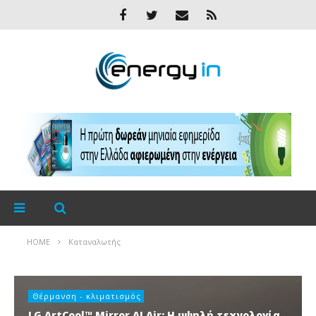
HOME
Καταναλωτής
Θέρμανση - κλιματισμός
LG ArtCool™ Mirror AI Air: Η υψηλή τεχνολογία