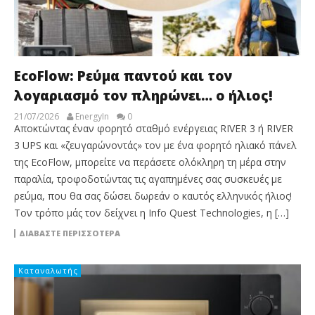
EcoFlow: Ρεύμα παντού και τον
λογαριασμό τον πληρώνει… ο ήλιος!
21/07/2026
EnergyIn
0
Αποκτώντας έναν φορητό σταθμό ενέργειας RIVER 3 ή RIVER
3 UPS και «ζευγαρώνοντάς» τον με ένα φορητό ηλιακό πάνελ
της EcoFlow, μπορείτε να περάσετε ολόκληρη τη μέρα στην
παραλία, τροφοδοτώντας τις αγαπημένες σας συσκευές με
ρεύμα, που θα σας δώσει δωρεάν ο καυτός ελληνικός ήλιος!
Τον τρόπο μάς τον δείχνει η Info Quest Technologies, η […]
ΔΙΑΒΆΣΤΕ ΠΕΡΙΣΣΌΤΕΡΑ
Καταναλωτής