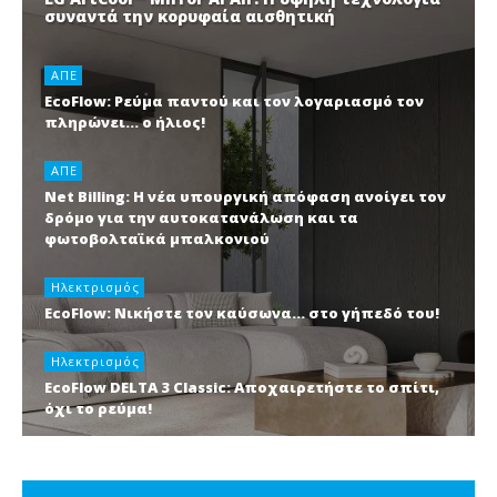
συναντά την κορυφαία αισθητική
ΑΠΕ
EcoFlow: Ρεύμα παντού και τον λογαριασμό τον
πληρώνει… ο ήλιος!
ΑΠΕ
Net Billing: Η νέα υπουργική απόφαση ανοίγει τον
δρόμο για την αυτοκατανάλωση και τα
φωτοβολταϊκά μπαλκονιού
Ηλεκτρισμός
EcoFlow: Νικήστε τον καύσωνα… στο γήπεδό του!
Ηλεκτρισμός
EcoFlow DELTA 3 Classic: Αποχαιρετήστε το σπίτι,
όχι το ρεύμα!