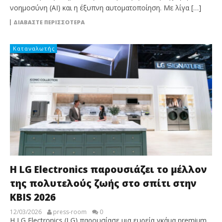
νοημοσύνη (AI) και η έξυπνη αυτοματοποίηση. Με λίγα […]
ΔΙΑΒΆΣΤΕ ΠΕΡΙΣΣΌΤΕΡΑ
Καταναλωτής
Η LG Electronics παρουσιάζει το μέλλον
της πολυτελούς ζωής στο σπίτι στην
KBIS 2026
12/03/2026
press-room
0
Η LG Electronics (LG) παρουσίασε μια ευρεία γκάμα premium