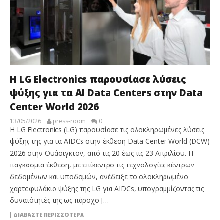
Η LG Electronics παρουσίασε λύσεις
ψύξης για τα AI Data Centers στην Data
Center World 2026
13/05/2026
press-room
0
Η LG Electronics (LG) παρουσίασε τις ολοκληρωμένες λύσεις
ψύξης της για τα AIDCs στην έκθεση Data Center World (DCW)
2026 στην Ουάσιγκτον, από τις 20 έως τις 23 Απριλίου. Η
παγκόσμια έκθεση, με επίκεντρο τις τεχνολογίες κέντρων
δεδομένων και υποδομών, ανέδειξε το ολοκληρωμένο
χαρτοφυλάκιο ψύξης της LG για AIDCs, υπογραμμίζοντας τις
δυνατότητές της ως πάροχο […]
ΔΙΑΒΆΣΤΕ ΠΕΡΙΣΣΌΤΕΡΑ