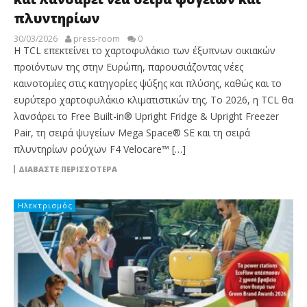
πλυντηρίων
30/03/2026
press-room
0
Η TCL επεκτείνει το χαρτοφυλάκιο των έξυπνων οικιακών
προϊόντων της στην Ευρώπη, παρουσιάζοντας νέες
καινοτομίες στις κατηγορίες ψύξης και πλύσης, καθώς και το
ευρύτερο χαρτοφυλάκιο κλιματιστικών της. Το 2026, η TCL θα
λανσάρει το Free Built-in® Upright Fridge & Upright Freezer
Pair, τη σειρά ψυγείων Mega Space® SE και τη σειρά
πλυντηρίων ρούχων F4 Velocare™ […]
ΔΙΑΒΆΣΤΕ ΠΕΡΙΣΣΌΤΕΡΑ
Ηλεκτρισμός