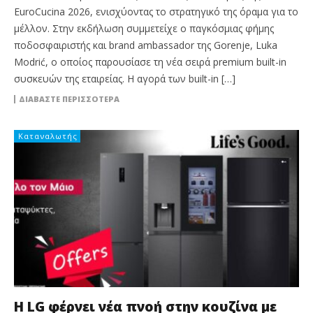
EuroCucina 2026, ενισχύοντας το στρατηγικό της όραμα για το
μέλλον. Στην εκδήλωση συμμετείχε ο παγκόσμιας φήμης
ποδοσφαιριστής και brand ambassador της Gorenje, Luka
Modrić, ο οποίος παρουσίασε τη νέα σειρά premium built-in
συσκευών της εταιρείας. Η αγορά των built-in […]
ΔΙΑΒΆΣΤΕ ΠΕΡΙΣΣΌΤΕΡΑ
Καταναλωτής
Η LG φέρνει νέα πνοή στην κουζίνα με