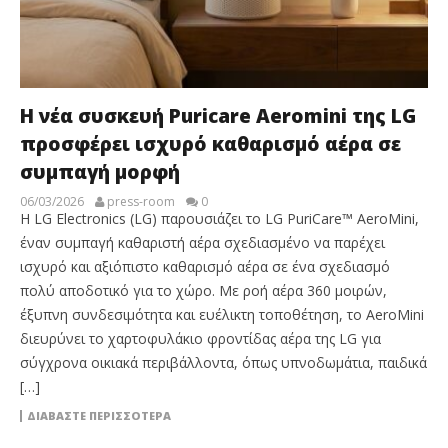
Η νέα συσκευή Puricare Aeromini της LG
προσφέρει ισχυρό καθαρισμό αέρα σε
συμπαγή μορφή
06/03/2026
press-room
0
Η LG Electronics (LG) παρουσιάζει το LG PuriCare™ AeroMini,
έναν συμπαγή καθαριστή αέρα σχεδιασμένο να παρέχει
ισχυρό και αξιόπιστο καθαρισμό αέρα σε ένα σχεδιασμό
πολύ αποδοτικό για το χώρο. Με ροή αέρα 360 μοιρών,
έξυπνη συνδεσιμότητα και ευέλικτη τοποθέτηση, το AeroMini
διευρύνει το χαρτοφυλάκιο φροντίδας αέρα της LG για
σύγχρονα οικιακά περιβάλλοντα, όπως υπνοδωμάτια, παιδικά
[…]
ΔΙΑΒΆΣΤΕ ΠΕΡΙΣΣΌΤΕΡΑ