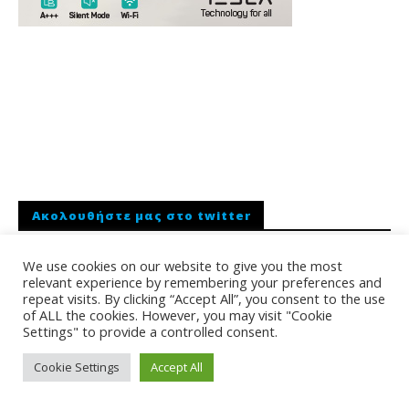
Ακολουθήστε μας στο twitter
We use cookies on our website to give you the most
relevant experience by remembering your preferences and
To εβδομαδιαίο μας newsletter
repeat visits. By clicking “Accept All”, you consent to the use
of ALL the cookies. However, you may visit "Cookie
Settings" to provide a controlled consent.
Email
Cookie Settings
Accept All