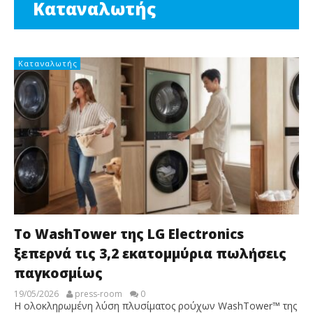
Καταναλωτής
Καταναλωτής
Τo WashTower της LG Electronics
ξεπερνά τις 3,2 εκατομμύρια πωλήσεις
παγκοσμίως
19/05/2026
press-room
0
Η ολοκληρωμένη λύση πλυσίματος ρούχων WashTower™ της