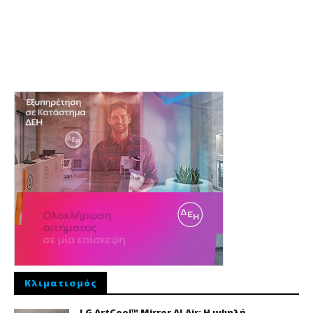
Κλιματισμός
LG ArtCool™ Mirror AI Air: Η υψηλή