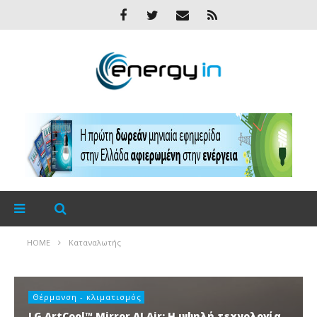
HOME
Καταναλωτής
Θέρμανση - κλιματισμός
LG ArtCool™ Mirror AI Air: Η υψηλή τεχνολογία