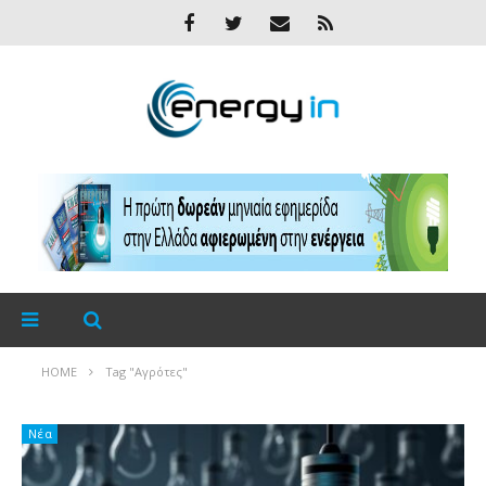
HOME
Tag "Αγρότες"
Νέα