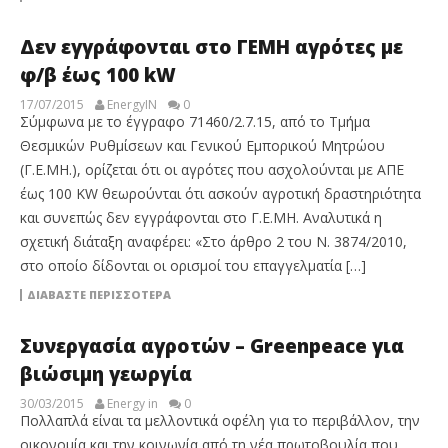
Δεν εγγράφονται στο ΓΕΜΗ αγρότες με
φ/β έως 100 kW
17/07/2015
EnergyIN
0
Σύμφωνα με το έγγραφο 71460/2.7.15, από το Τμήμα
Θεσμικών Ρυθμίσεων και Γενικού Εμπορικού Μητρώου
(Γ.Ε.ΜΗ.), ορίζεται ότι οι αγρότες που ασχολούνται με ΑΠΕ
έως 100 KW θεωρούνται ότι ασκούν αγροτική δραστηριότητα
και συνεπώς δεν εγγράφονται στο Γ.Ε.ΜΗ. Αναλυτικά η
σχετική διάταξη αναφέρει: «Στο άρθρο 2 του Ν. 3874/2010,
στο οποίο δίδονται οι ορισμοί του επαγγελματία […]
ΔΙΑΒΆΣΤΕ ΠΕΡΙΣΣΌΤΕΡΑ
Συνεργασία αγροτών – Greenpeace για
βιώσιμη γεωργία
30/03/2015
Energy in
0
Πολλαπλά είναι τα μελλοντικά οφέλη για το περιβάλλον, την
οικονομία και την κοινωνία από τη νέα πρωτοβουλία που