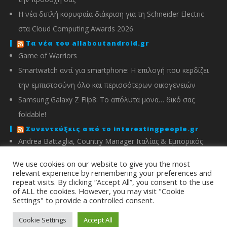
Η νέα διπλή κορυφαία διάκριση για τη Schneider Electric
στα Cloud Computing Awards 2026
Τα νέα του allaboutandroid.gr
Game of Warriors
Smartwatch αντί για smartphone: Η επιλογή που κερδίζει
την εμπιστοσύνη όλο και περισσότερων οικογενειών
Samsung Galaxy Z Flip8: Το απόλυτα μονα… δικό σας
foldable!
Συνεντεύξεις από το interestingpeople.gr
Andrea Battaglia, Country Manager Ιταλίας & Εμπορικός
Διευθυντής Ελλάδας, Κύπρου, Αλβανίας & Μάλτας της
We use cookies on our website to give you the most
IMOU
relevant experience by remembering your preferences and
repeat visits. By clicking “Accept All”, you consent to the use
Μιχάλης Χειμώνας, Γενικός Διευθυντής ΣΦΕΕ
of ALL the cookies. However, you may visit "Cookie
Settings" to provide a controlled consent.
info@energyin.gr
Cookie Settings
Accept All