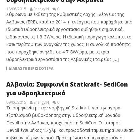
18/06/2015
EnergyIN
0
Σύμφωνα με έκθεση της Ρυθμιστικής Αρχής Ενέργειας της
Αλβανίας (ERE), κατά το 2014, η ενέργεια που παράχθηκε από
ιδιωτικά υδροηλεκτρικά εργοστάσια αυξήθηκε σημαντικά,
φθάνοντας τα 1,3 GW/ώρα. Η ιδιωτική παραγωγή καλύπτει το
20% περίπου των αναγκών της χώρας. Η συνολική ποσότητα
που παράχθηκε ανήλθε σε 4,7 GW/ώρα, με τα τρία
υδροηλεκτρικά εργοστάσια της Αλβανικής Εταιρείας […]
ΔΙΑΒΆΣΤΕ ΠΕΡΙΣΣΌΤΕΡΑ
Αλβανία: Συμφωνία Statkraft- SediCon
για υδροηλεκτρικό
09/06/2015
EnergyIN
0
Σε συμφωνία με την νορβηγική Statkraft, για την αγορά
εξοπλισμού βυθοκόρησης στην υδροηλεκτρική μονάδα
Devoll στην Αλβανία, προχώρησε η SediCon. Ο ποταμός
Devoll έχει μήκος 15 χλμ. και τροφοδοτεί ταμιευτήρα 390 εκατ.
κυβικών μέτρων νερού. Προκειμένου να περιοριστούν οι