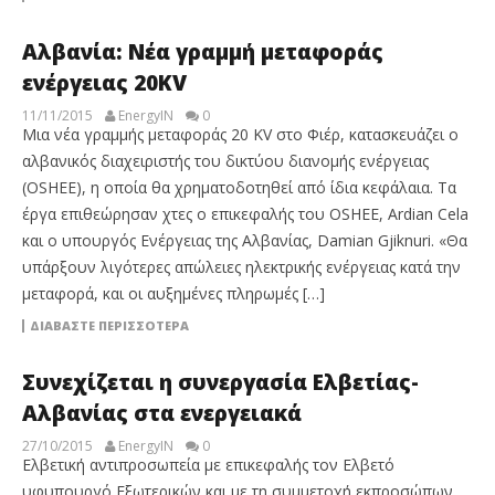
Αλβανία: Νέα γραμμή μεταφοράς
ενέργειας 20KV
11/11/2015
EnergyIN
0
Μια νέα γραμμής μεταφοράς 20 KV στο Φιέρ, κατασκευάζει ο
αλβανικός διαχειριστής του δικτύου διανομής ενέργειας
(OSHEE), η οποία θα χρηματοδοτηθεί από ίδια κεφάλαια. Τα
έργα επιθεώρησαν χτες ο επικεφαλής του OSHEE, Ardian Cela
και ο υπουργός Ενέργειας της Αλβανίας, Damian Gjiknuri. «Θα
υπάρξουν λιγότερες απώλειες ηλεκτρικής ενέργειας κατά την
μεταφορά, και οι αυξημένες πληρωμές […]
ΔΙΑΒΆΣΤΕ ΠΕΡΙΣΣΌΤΕΡΑ
Συνεχίζεται η συνεργασία Ελβετίας-
Αλβανίας στα ενεργειακά
27/10/2015
EnergyIN
0
Ελβετική αντιπροσωπεία με επικεφαλής τον Ελβετό
υφυπουργό Εξωτερικών και με τη συμμετοχή εκπροσώπων