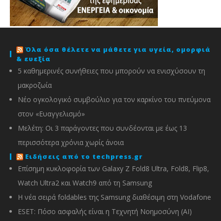
Όλα όσα θέλετε να μάθετε για υγεία, ομορφιά
& ευεξία
5 καθημερινές συνήθειες που μπορούν να ενισχύσουν τη
μακροζωία
Νέο ογκολογικό συμβούλιο για τον καρκίνο του πνεύμονα
στον «Ευαγγελισμό»
Μελέτη: Οι 3 παράγοντες που συνδέονται με έως 13
περισσότερα χρόνια χωρίς άνοια
Ειδήσεις από το techpress.gr
Επίσημη κυκλοφορία των Galaxy Z Fold8 Ultra, Fold8, Flip8,
Watch Ultra2 και Watch9 από τη Samsung
Η νέα σειρά foldables της Samsung διαθέσιμη στη Vodafone
ESET: Πόσο ασφαλής είναι η Τεχνητή Νοημοσύνη (AI)