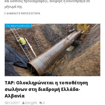
και διεθνείς προδιαγραφές», ανέφερε η κοινοπραξία σε
μήνυμά της.
ΔΙΑΒΆΣΤΕ ΠΕΡΙΣΣΌΤΕΡΑ
Το πρωτοσέλιδο
TAP: Ολοκληρώνεται η τοποθέτηση
σωλήνων στη διαδρομή Ελλάδα-
Αλβανία
08/12/2017
EnergyIN
0