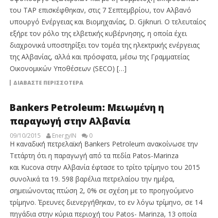
του ΤΑΡ επισκέφθηκαν, στις 7 Σεπτεμβρίου, τον Αλβανό
υπουργό Ενέργειας και Βιομηχανίας, D. Gjiknuri. Ο τελευταίος
εξήρε τον ρόλο της ελβετικής κυβέρνησης, η οποία έχει
διαχρονικά υποστηρίξει τον τομέα της ηλεκτρικής ενέργειας
της Αλβανίας, αλλά και πρόσφατα, μέσω της Γραμματείας
Οικονομικών Υποθέσεων (SECO) […]
ΔΙΑΒΆΣΤΕ ΠΕΡΙΣΣΌΤΕΡΑ
Bankers Petroleum: Μειωμένη η
παραγωγή στην Αλβανία
09/10/2015
EnergyIN
0
H καναδική πετρελαϊκή Bankers Petroleum ανακοίνωσε την
Τετάρτη ότι η παραγωγή από τα πεδία Patos-Marinza
και Kucova στην Αλβανία έφτασε το τρίτο τρίμηνο του 2015
συνολικά τα 19. 598 βαρέλια πετρελαίου την ημέρα,
σημειώνοντας πτώση 2, 0% σε σχέση με το προηγούμενο
τρίμηνο. Έρευνες διενεργήθηκαν, το εν λόγω τρίμηνο, σε 14
πηγάδια στην κύρια περιοχή του Patos- Marinza, 13 οποία