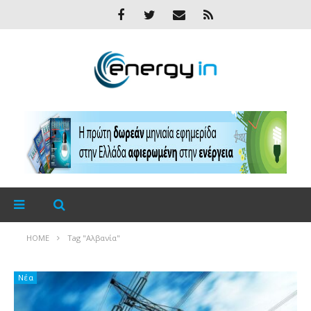
HOME
Tag "Αλβανία"
Νέα