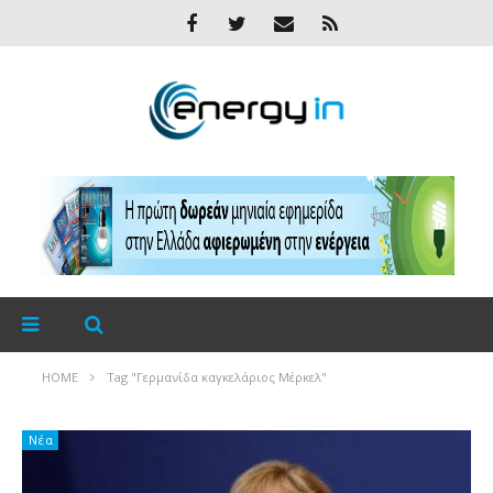
HOME
Tag "Γερμανίδα καγκελάριος Μέρκελ"
Νέα