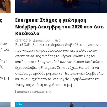
ς
Energean: Στόχος η γεώτρηση
Νοέμβρη-Δεκέμβρη του 2020 στο Δυτ.
Κατάκολο
08/11/2019
press-room
0
σεων
Σε εξέλιξη βρίσκεται η δημόσια διαβούλευση για τον
χή του
προκαταρκτικό προσδιορισμό των περιβαλλοντικών
απαιτήσεων, της α’ φάσης του έργου ανάπτυξης του
Πύργο
κοιτάσματος υδρογονανθράκων στο Δυτικό Κατάκολο πο
ής
έχει αναλάβει η Energean. Στη συνέχεια θα πρέπει να
υπάρξει γνωμοδότηση από το Περιφερειακό Συμβούλιο
ην […]
και εν συνεχεία από το Υπουργείο Περιβάλλοντος και
Ενέργειας. Από τη στιγμή που το […]
ΔΙΑΒΆΣΤΕ ΠΕΡΙΣΣΌΤΕΡΑ
Νέα