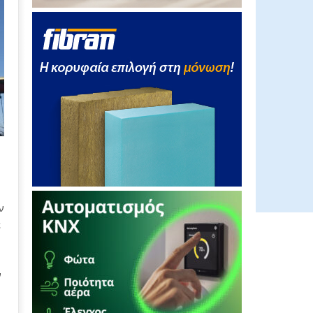
ν
ε
ν