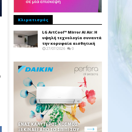
Κλιματισμός
LG ArtCool™ Mirror AI Air: Η
υψηλή τεχνολογία συναντά
την κορυφαία αισθητική
27/07/2026
0
υ