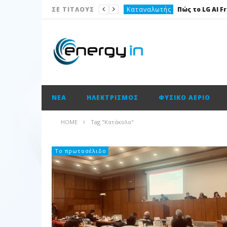
Καταναλωτής
ΣΕ ΤΙΤΛΟΥΣ
Το θέμα της ημέρας
Ισολογισμοί
Ενεργειακές επισημάνσεις
Νέα
ΝΈΑ
ΗΛΕΚΤΡΙΣΜΌΣ
ΦΥΣΙΚΌ ΑΈΡΙΟ
Ισολογισμοί
Ηλεκτρισμός
HOME
Tag "Κατάκολο"
Νέα
Κατασκευαστικές
Το πρωτοσέλιδο