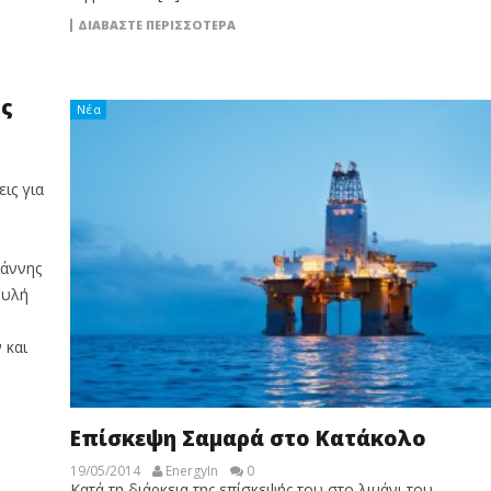
ΔΙΑΒΆΣΤΕ ΠΕΡΙΣΣΌΤΕΡΑ
υς
Νέα
ις για
ιάννης
ουλή
 και
Επίσκεψη Σαμαρά στο Κατάκολο
19/05/2014
EnergyIn
0
Κατά τη διάρκεια της επίσκεψής του στο λιμάνι του