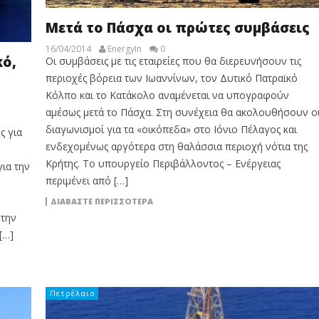
Μετά το Πάσχα οι πρώτες συμβάσεις
16/04/2014
EnergyIn
0
ό,
Οι συμβάσεις με τις εταιρείες που θα διερευνήσουν τις
περιοχές βόρεια των Iωαννίνων, τον Δυτικό Πατραϊκό
Kόλπο και το Kατάκολο αναμένεται να υπογραφούν
αμέσως μετά το Πάσχα. Στη συνέχεια θα ακολουθήσουν ο
διαγωνισμοί για τα «οικόπεδα» στο Iόνιο Πέλαγος και
ς για
ενδεχομένως αργότερα στη θαλάσσια περιοχή νότια της
Kρήτης. Tο υπουργείο Περιβάλλοντος – Eνέργειας
ια την
περιμένει από […]
ΔΙΑΒΆΣΤΕ ΠΕΡΙΣΣΌΤΕΡΑ
 την
[…]
Πετρέλαιο