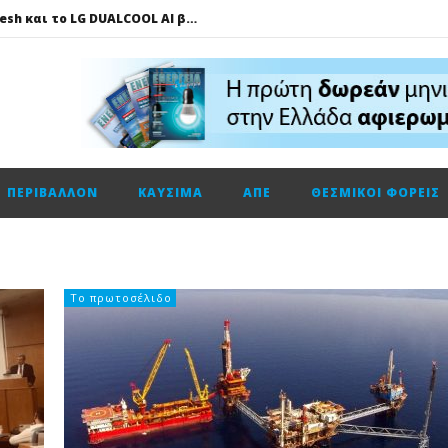
Πώς το LG AI Fresh και το LG DUALCOOL AI βοηθούν να επικεντρωνόμαστε στη φιλοξενία των καλεσμένων μας
ΔΕΗ – Vodafone: Στα 130 εκατ. ευρώ το τίμημα για την κοινή εταιρεία οπτικών ινών
Fourlis: Το profit warning και γιατί η Edison βλέπει το ποτήρι μισογεμάτο
Ενεργειακή αναβάθμιση κτηρίων: Παθητικές παρεμβάσεις που κάνουν τη διαφορά
Τηλεφωνική επικοινωνία του Υπουργού Περιβάλλοντος και Ενέργειας, κ. Σταύρου Παπασταύρου με τον Ισραηλινό ομόλογό του, κ. Eli Cohen
ΠΕΡΙΒΆΛΛΟΝ
ΚΑΎΣΙΜΑ
ΑΠΕ
ΘΕΣΜΙΚΟΊ ΦΟΡΕΊΣ
HELLENiQ ENERGY: Αποτελέσματα β’ τριμήνου – α’ εξαμήνου 2026
GSI: Η είσοδος της Meridiam αλλάζει τα δεδομένα για τη διασύνδεση Ελλάδας – Κύπρου
Ο Όμιλος AKTOR εξαγοράζει το 75% των εταιρειών ΗΛΕΚΤΩΡ και THALIS στο πλαίσιο στρατηγικής συνεργασίας με τον Όμιλο ΜΟΤΟΡ ΟΪΛ
Η Trade Estates ανακοινώνει τη συμφωνία για την απόκτηση ποσοστού 50% στο Sofia South Ring Mall
Το πρωτοσέλιδο