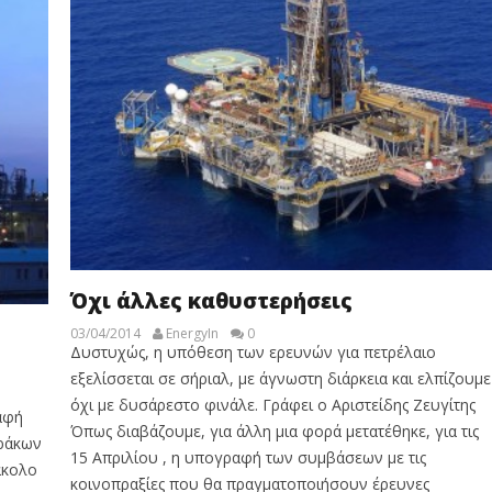
Όχι άλλες καθυστερήσεις
03/04/2014
EnergyIn
0
Δυστυχώς, η υπόθεση των ερευνών για πετρέλαιο
εξελίσσεται σε σήριαλ, με άγνωστη διάρκεια και ελπίζουμε
όχι με δυσάρεστο φινάλε. Γράφει ο Αριστείδης Ζευγίτης
αφή
Όπως διαβάζουμε, για άλλη μια φορά μετατέθηκε, για τις
ράκων
15 Απριλίου , η υπογραφή των συμβάσεων με τις
άκολο
κοινοπραξίες που θα πραγματοποιήσουν έρευνες