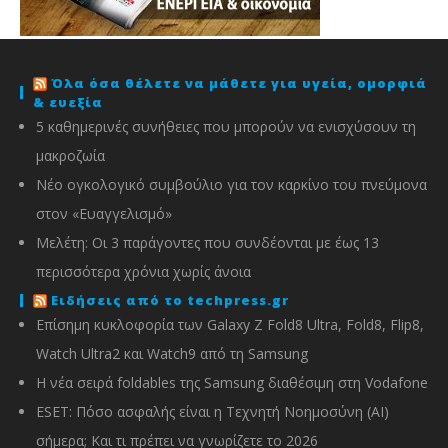
Όλα όσα θέλετε να μάθετε για υγεία, ομορφιά
& ευεξία
5 καθημερινές συνήθειες που μπορούν να ενισχύσουν τη
μακροζωία
Νέο ογκολογικό συμβούλιο για τον καρκίνο του πνεύμονα
στον «Ευαγγελισμό»
Μελέτη: Οι 3 παράγοντες που συνδέονται με έως 13
περισσότερα χρόνια χωρίς άνοια
Ειδήσεις από το techpress.gr
Επίσημη κυκλοφορία των Galaxy Z Fold8 Ultra, Fold8, Flip8,
Watch Ultra2 και Watch9 από τη Samsung
Η νέα σειρά foldables της Samsung διαθέσιμη στη Vodafone
ESET: Πόσο ασφαλής είναι η Τεχνητή Νοημοσύνη (AI)
σήμερα; Και τι πρέπει να γνωρίζετε το 2026