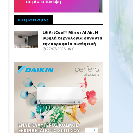
Κλιματισμός
LG ArtCool™ Mirror AI Air: Η
υψηλή τεχνολογία συναντά
την κορυφαία αισθητική
27/07/2026
0