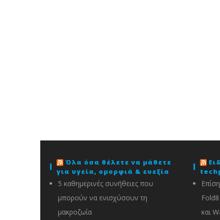
Όλα όσα θέλετε να μάθετε
Ει
για υγεία, ομορφιά & ευεξία
tech
5 καθημερινές συνήθειες που
Επίση
μπορούν να ενισχύσουν τη
Fold8 
μακροζωία
και W