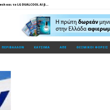
Πώς το LG AI Fresh και το LG DUALCOOL AI βοηθούν να επικεντρωνόμαστε στη φιλοξενία των καλεσμένων μας
ΔΕΗ – Vodafone: Στα 130 εκατ. ευρώ το τίμημα για την κοινή εταιρεία οπτικών ινών
Fourlis: Το profit warning και γιατί η Edison βλέπει το ποτήρι μισογεμάτο
Ενεργειακή αναβάθμιση κτηρίων: Παθητικές παρεμβάσεις που κάνουν τη διαφορά
Τηλεφωνική επικοινωνία του Υπουργού Περιβάλλοντος και Ενέργειας, κ. Σταύρου Παπασταύρου με τον Ισραηλινό ομόλογό του, κ. Eli Cohen
ΠΕΡΙΒΆΛΛΟΝ
ΚΑΎΣΙΜΑ
ΑΠΕ
ΘΕΣΜΙΚΟΊ ΦΟΡΕΊΣ
HELLENiQ ENERGY: Αποτελέσματα β’ τριμήνου – α’ εξαμήνου 2026
GSI: Η είσοδος της Meridiam αλλάζει τα δεδομένα για τη διασύνδεση Ελλάδας – Κύπρου
Ο Όμιλος AKTOR εξαγοράζει το 75% των εταιρειών ΗΛΕΚΤΩΡ και THALIS στο πλαίσιο στρατηγικής συνεργασίας με τον Όμιλο ΜΟΤΟΡ ΟΪΛ
Η Trade Estates ανακοινώνει τη συμφωνία για την απόκτηση ποσοστού 50% στο Sofia South Ring Mall