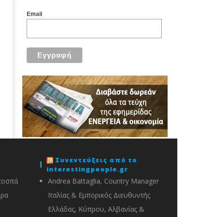
Email
Συνεντεύξεις από το
interestingpeople.gr
ποσπά
Andrea Battaglia, Country Manager
ορα
Ιταλίας & Εμπορικός Διευθυντής
Ελλάδας, Κύπρου, Αλβανίας &