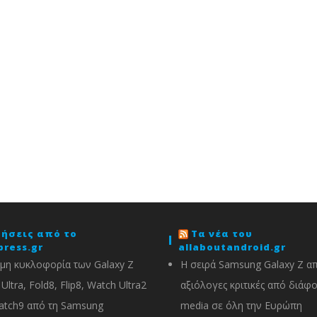
δήσεις από το
Τα νέα του
press.gr
allaboutandroid.gr
μη κυκλοφορία των Galaxy Z
Η σειρά Samsung Galaxy Z α
Ultra, Fold8, Flip8, Watch Ultra2
αξιόλογες κριτικές από διάφ
atch9 από τη Samsung
media σε όλη την Ευρώπη