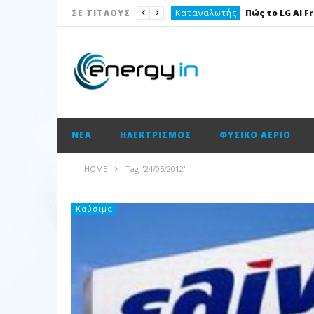
Καταναλωτής
ΣΕ ΤΙΤΛΟΥΣ
Το θέμα της ημέρας
Ισολογισμοί
Ενεργειακές επισημάνσεις
Νέα
ΝΈΑ
ΗΛΕΚΤΡΙΣΜΌΣ
ΦΥΣΙΚΌ ΑΈΡΙΟ
Ισολογισμοί
Ηλεκτρισμός
HOME
Tag "24/05/2012"
Νέα
Κατασκευαστικές
Καύσιμα