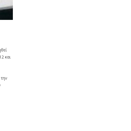
ηθεί
12 και
 την
ύ