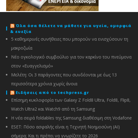
Όλα όσα θέλετε να μάθετε για υγεία, ομορφιά
& ευεξία
5 καθημερινές συνήθειες που μπορούν να ενισχύσουν τη
μακροζωία
Νέο ογκολογικό συμβούλιο για τον καρκίνο του πνεύμονα
στον «Ευαγγελισμό»
Μελέτη: Οι 3 παράγοντες που συνδέονται με έως 13
περισσότερα χρόνια χωρίς άνοια
Ειδήσεις από το techpress.gr
Επίσημη κυκλοφορία των Galaxy Z Fold8 Ultra, Fold8, Flip8,
Watch Ultra2 και Watch9 από τη Samsung
Η νέα σειρά foldables της Samsung διαθέσιμη στη Vodafone
ESET: Πόσο ασφαλής είναι η Τεχνητή Νοημοσύνη (AI)
σήμερα; Και τι πρέπει να γνωρίζετε το 2026