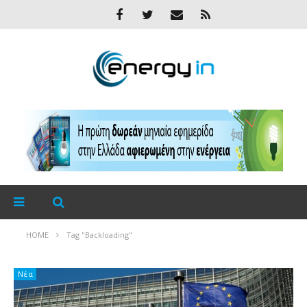
HOME
Tag "Backloading"
Νέα