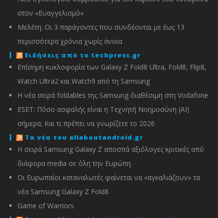
στον «Ευαγγελισμό»
Μελέτη: Οι 3 παράγοντες που συνδέονται με έως 13
περισσότερα χρόνια χωρίς άνοια
Ειδήσεις από το techpress.gr
Επίσημη κυκλοφορία των Galaxy Z Fold8 Ultra, Fold8, Flip8,
Watch Ultra2 και Watch9 από τη Samsung
Η νέα σειρά foldables της Samsung διαθέσιμη στη Vodafone
ESET: Πόσο ασφαλής είναι η Τεχνητή Νοημοσύνη (AI)
σήμερα; Και τι πρέπει να γνωρίζετε το 2026
Τα νέα του allaboutandroid.gr
Η σειρά Samsung Galaxy Z αποσπά αξιόλογες κριτικές από
διάφορα media σε όλη την Ευρώπη
Οι Ευρωπαίοι καταναλωτές φαίνεται να «αγκαλιάζουν» τα
νέα Samsung Galaxy Z Fold8
Game of Warriors