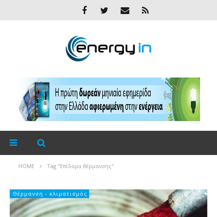
HOME
Tag "Eπίδομα θέρμανσης"
Θέρμανση - κλιματισμός