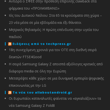
Αντιδρά ο ΣΦΕΕ στην πρόθεση επιβολής clawback στα
φάρμακα του «ΠΡΟΛΑΜΒΑΝΩ»
Ιός του Δυτικού Νείλου: Στα 65 τα κρούσματα στη χώρα –
23 νέα μέσα σε μία εβδομάδα και έξι θάνατοι
Μητρικός θηλασμός: Η πρώτη επένδυση στην υγεία του
παιδιού
Ειδήσεις από το techpress.gr
18η συνεχόμενη χρονιά για τον ΟΤΕ στη διεθνή σειρά
δεικτών FTSE4Good
Η σειρά Samsung Galaxy Z αποσπά αξιόλογες κριτικές από
διάφορα media σε όλη την Ευρώπη
Μετατρέψτε κάθε χώρο σε μια δυναμική εμπειρία ψηφιακής
επικοινωνίας με την LG
Τα νέα του allaboutandroid.gr
Οι Ευρωπαίοι καταναλωτές φαίνεται να «αγκαλιάζουν» τα
νέα Samsung Galaxy Z Fold8