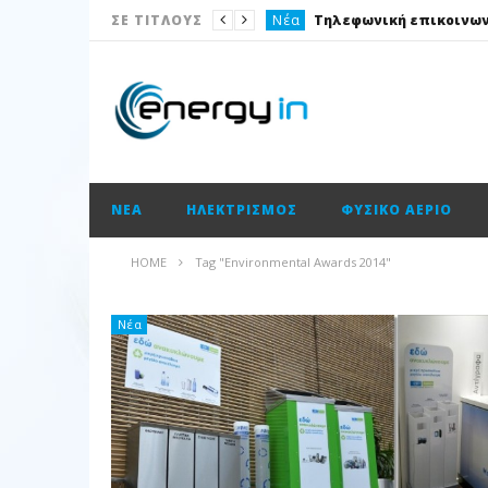
Νέα
ΣΕ ΤΙΤΛΟΥΣ
Ισολογισμοί
Ηλεκτρισμός
Νέα
Νέα
ΝΈΑ
ΗΛΕΚΤΡΙΣΜΌΣ
ΦΥΣΙΚΌ ΑΈΡΙΟ
Ισολογισμοί
Ισολογισμοί
HOME
Tag "Environmental Awards 2014"
Ισολογισμοί
ΑΠΕ
Νέα
Νέα
Νέα