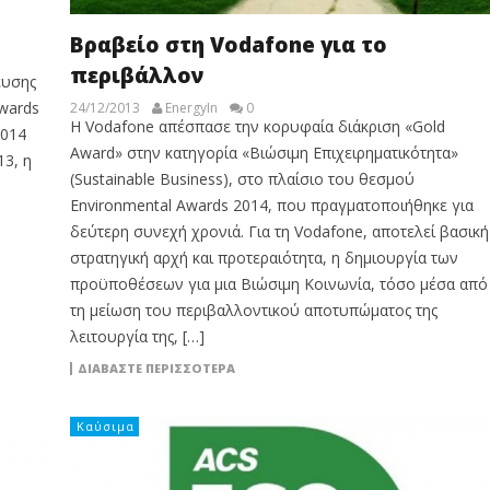
Βραβείο στη Vodafone για το
περιβάλλον
ευσης
Awards
24/12/2013
EnergyIn
0
Η Vodafone απέσπασε την κορυφαία διάκριση «Gold
2014
Award» στην κατηγορία «Βιώσιμη Επιχειρηματικότητα»
3, η
(Sustainable Business), στο πλαίσιο του θεσμού
Environmental Awards 2014, που πραγματοποιήθηκε για
δεύτερη συνεχή χρονιά. Για τη Vodafone, αποτελεί βασική
στρατηγική αρχή και προτεραιότητα, η δημιουργία των
προϋποθέσεων για μια Βιώσιμη Κοινωνία, τόσο μέσα από
τη μείωση του περιβαλλοντικού αποτυπώματος της
λειτουργία της, […]
ΔΙΑΒΆΣΤΕ ΠΕΡΙΣΣΌΤΕΡΑ
Καύσιμα