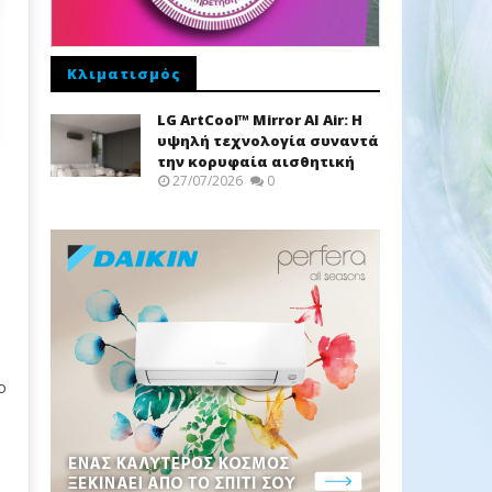
Κλιματισμός
LG ArtCool™ Mirror AI Air: Η
υψηλή τεχνολογία συναντά
την κορυφαία αισθητική
27/07/2026
0
ύ
ο