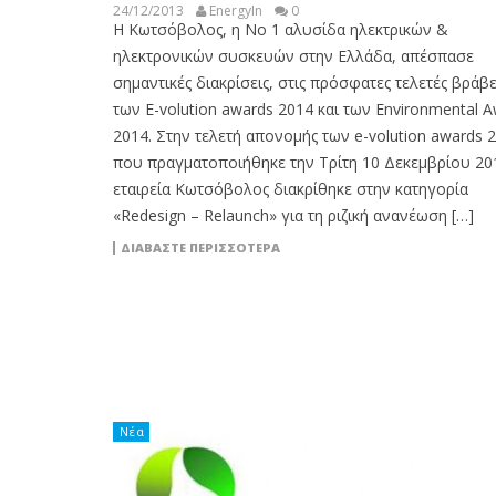
24/12/2013
EnergyIn
0
Η Κωτσόβολος, η Νο 1 αλυσίδα ηλεκτρικών &
ηλεκτρονικών συσκευών στην Ελλάδα, απέσπασε
σημαντικές διακρίσεις, στις πρόσφατες τελετές βράβ
των E-volution awards 2014 και των Environmental 
2014. Στην τελετή απονομής των e-volution awards 
που πραγματοποιήθηκε την Τρίτη 10 Δεκεμβρίου 201
εταιρεία Κωτσόβολος διακρίθηκε στην κατηγορία
«Redesign – Relaunch» για τη ριζική ανανέωση […]
ΔΙΑΒΆΣΤΕ ΠΕΡΙΣΣΌΤΕΡΑ
Νέα