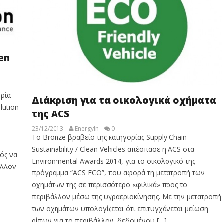
en
ορία
Διάκριση για τα οικολογικά οχήματα
lution
της ΑCS
23/12/2013
EnergyIn
0
Το Bronze βραβείο της κατηγορίας Supply Chain
Sustainability / Clean Vehicles απέσπασε η ACS στα
ός να
Environmental Awards 2014, για το οικολογικό της
άλλον
πρόγραμμα “ACS ECO”, που αφορά τη μετατροπή των
οχημάτων της σε περισσότερο «φιλικά» προς το
περιβάλλον μέσω της υγραεριοκίνησης. Με την μετατροπή
των οχημάτων υπολογίζεται ότι επιτυγχάνεται μείωση
ρίπων για το περιβάλλον, δεδομένου […]