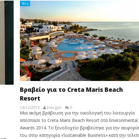
Νέα
Βραβείο για το Creta Maris Beach
Resort
24/12/2013
EnergyIn
0
Μια ακόμη βράβευση για την οικολογική του λειτουργία
απέσπασε το Creta Maris Beach Resort στα Environmental
Awards 2014. Το ξενοδοχείο βραβεύτηκε για την αειφορί
του στην κατηγορία «Sustainable Business» κατά την τελετ
και