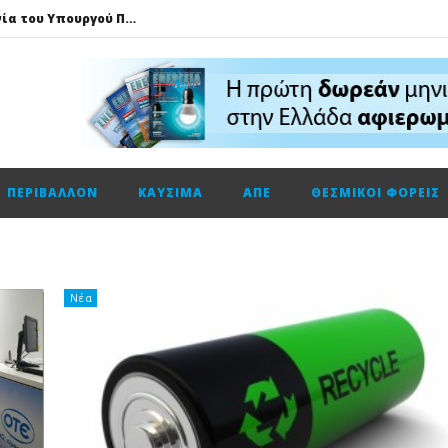
Τηλεφωνική επικοινωνία του Υπουργού Περιβάλλοντος και Ενέργειας, κ. Σταύρου Παπασταύρου με τον Ισραηλινό ομόλογό του, κ. Eli Cohen
HELLENiQ ENERGY: Αποτελέσματα β’ τριμήνου – α’ εξαμήνου 2026
GSI: Η είσοδος της Meridiam αλλάζει τα δεδομένα για τη διασύνδεση Ελλάδας – Κύπρου
Ο Όμιλος AKTOR εξαγοράζει το 75% των εταιρειών ΗΛΕΚΤΩΡ και THALIS στο πλαίσιο στρατηγικής συνεργασίας με τον Όμιλο ΜΟΤΟΡ ΟΪΛ
Φυσικό αέριο: Σε ιστορικά χαμηλά τα αποθέματα της Ευρώπης
ΠΕΡΙΒΆΛΛΟΝ
ΚΑΎΣΙΜΑ
ΑΠΕ
ΘΕΣΜΙΚΟΊ ΦΟΡΕΊΣ
Metlen: Σε επίπεδο ρεκόρ τα EBITDA το εξάμηνο, στα 550 εκατ. ευρώ – Κέρδη 2,18 ευρώ ανά μετοχή
Όμιλος ΔΕΗ: Οικονομικά αποτελέσματα α΄ εξαμήνου 2026
Cenergy: Κέρδη εξαμήνου +45,3% με πωλήσεις +13%
ΔΕΗ: Τι περιμένει η αγορά από τα αποτελέσματα εξαμήνου
Νέα
Η Νέα διπλή κορυφαία διάκριση για τη Schneider Electric στα Cloud Computing Awards 2026
Τηλεφωνική επικοινωνία του Υπουργού Περιβάλλοντος και Ενέργειας, κ. Σταύρου Παπασταύρου με τον Ισραηλινό ομόλογό του, κ. Eli Cohen