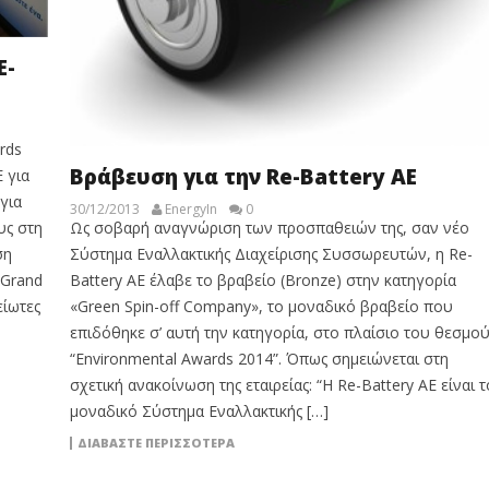
Ε-
rds
Bράβευση για την Re-Battery AE
 για
για
30/12/2013
EnergyIn
0
Ως σοβαρή αναγνώριση των προσπαθειών της, σαν νέο
υς στη
Σύστημα Εναλλακτικής Διαχείρισης Συσσωρευτών, η Re-
ση
Battery AE έλαβε το βραβείο (Bronze) στην κατηγορία
 Grand
«Green Spin-off Company», το μοναδικό βραβείο που
είωτες
επιδόθηκε σ’ αυτή την κατηγορία, στο πλαίσιο του θεσμο
“Environmental Awards 2014”. Όπως σημειώνεται στη
σχετική ανακοίνωση της εταιρείας: “Η Re-Battery AE είναι τ
μοναδικό Σύστημα Εναλλακτικής […]
ΔΙΑΒΆΣΤΕ ΠΕΡΙΣΣΌΤΕΡΑ