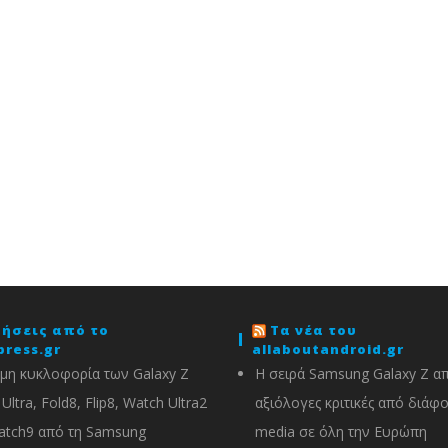
δήσεις από το
Τα νέα του
press.gr
allaboutandroid.gr
μη κυκλοφορία των Galaxy Z
Η σειρά Samsung Galaxy Z α
Ultra, Fold8, Flip8, Watch Ultra2
αξιόλογες κριτικές από διάφ
atch9 από τη Samsung
media σε όλη την Ευρώπη