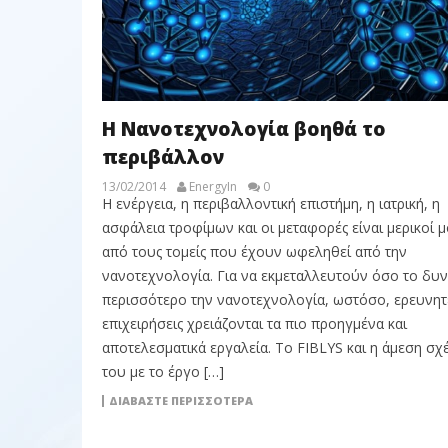
Η Νανοτεχνολογία βοηθά το
περιβάλλον
13/02/2014
EnergyIn
0
Η ενέργεια, η περιβαλλοντική επιστήμη, η ιατρική, η
ασφάλεια τροφίμων και οι μεταφορές είναι μερικοί 
από τους τομείς που έχουν ωφεληθεί από την
νανοτεχνολογία. Για να εκμεταλλευτούν όσο το δυ
περισσότερο την νανοτεχνολογία, ωστόσο, ερευνητέ
επιχειρήσεις χρειάζονται τα πιο προηγμένα και
αποτελεσματικά εργαλεία. Το FIBLYS και η άμεση σχ
του με το έργο […]
ΔΙΑΒΆΣΤΕ ΠΕΡΙΣΣΌΤΕΡΑ