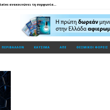
Η Trade Estates ανακοινώνει τη συμφωνία για την απόκτηση ποσοστού 50% στο Sofia South Ring Mall
Η Deloitte Ελλάδος αποκλειστικός χρηματοοικονομικός σύμβουλος του Ομίλου ΔΕΗ για τη στρατηγική είσοδό του στην πολωνική αγορά ενέργειας
Πώς το LG AI Fresh και το LG DUALCOOL AI βοηθούν να επικεντρωνόμαστε στη φιλοξενία των καλεσμένων μας
ΔΕΗ – Vodafone: Στα 130 εκατ. ευρώ το τίμημα για την κοινή εταιρεία οπτικών ινών
Fourlis: Το profit warning και γιατί η Edison βλέπει το ποτήρι μισογεμάτο
ΠΕΡΙΒΆΛΛΟΝ
ΚΑΎΣΙΜΑ
ΑΠΕ
ΘΕΣΜΙΚΟΊ ΦΟΡΕΊΣ
Ενεργειακή αναβάθμιση κτηρίων: Παθητικές παρεμβάσεις που κάνουν τη διαφορά
Τηλεφωνική επικοινωνία του Υπουργού Περιβάλλοντος και Ενέργειας, κ. Σταύρου Παπασταύρου με τον Ισραηλινό ομόλογό του, κ. Eli Cohen
HELLENiQ ENERGY: Αποτελέσματα β’ τριμήνου – α’ εξαμήνου 2026
GSI: Η είσοδος της Meridiam αλλάζει τα δεδομένα για τη διασύνδεση Ελλάδας – Κύπρου
Ο Όμιλος AKTOR εξαγοράζει το 75% των εταιρειών ΗΛΕΚΤΩΡ και THALIS στο πλαίσιο στρατηγικής συνεργασίας με τον Όμιλο ΜΟΤΟΡ ΟΪΛ
Η Trade Estates ανακοινώνει τη συμφωνία για την απόκτηση ποσοστού 50% στο Sofia South Ring Mall