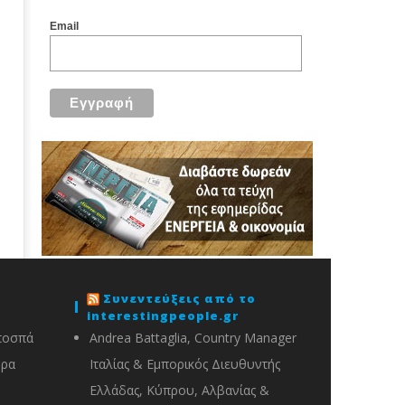
Email
Συνεντεύξεις από το
interestingpeople.gr
ποσπά
Andrea Battaglia, Country Manager
ορα
Ιταλίας & Εμπορικός Διευθυντής
Ελλάδας, Κύπρου, Αλβανίας &