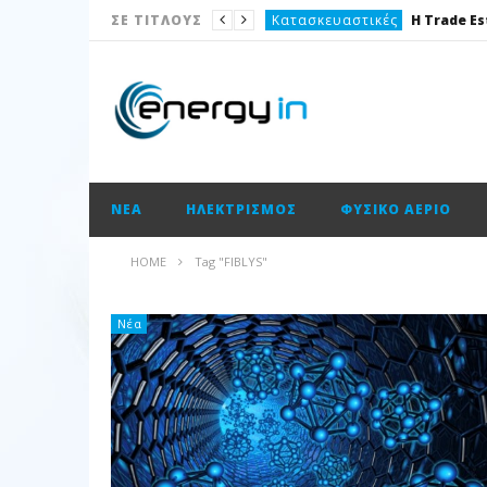
Κατασκευαστικές
ΣΕ ΤΙΤΛΟΥΣ
Νέα
Καταναλωτής
Το θέμα της ημέρας
Ισολογισμοί
ΝΈΑ
ΗΛΕΚΤΡΙΣΜΌΣ
ΦΥΣΙΚΌ ΑΈΡΙΟ
Ενεργειακές επισημάνσεις
Νέα
HOME
Tag "FIBLYS"
Ισολογισμοί
Ηλεκτρισμός
Νέα
Νέα
Κατασκευαστικές