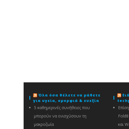
Όλα όσα θέλετε να μάθετε
Ει
για υγεία, ομορφιά & ευεξία
tech
5 καθημερινές συνήθειες που
Επίση
μπορούν να ενισχύσουν τη
Fold8 
μακροζωία
και W