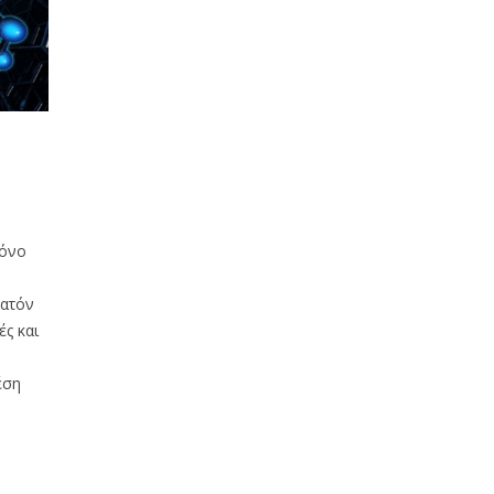
μόνο
νατόν
ς και
έση