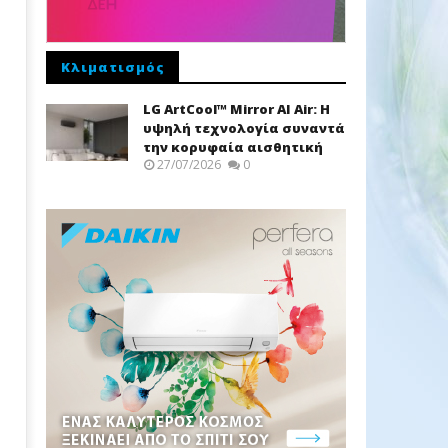
Κλιματισμός
LG ArtCool™ Mirror AI Air: Η
υψηλή τεχνολογία συναντά
την κορυφαία αισθητική
27/07/2026
0