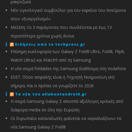
μακροζωία
Νέο ογκολογικό συμβούλιο για τον καρκίνο του πνεύμονα
στον «Ευαγγελισμό»
Μελέτη: Οι 3 παράγοντες που συνδέονται με έως 13
περισσότερα χρόνια χωρίς άνοια
Ειδήσεις από το techpress.gr
Επίσημη κυκλοφορία των Galaxy Z Fold8 Ultra, Fold8, Flip8,
Watch Ultra2 και Watch9 από τη Samsung
Η νέα σειρά foldables της Samsung διαθέσιμη στη Vodafone
ESET: Πόσο ασφαλής είναι η Τεχνητή Νοημοσύνη (AI)
σήμερα; Και τι πρέπει να γνωρίζετε το 2026
Τα νέα του allaboutandroid.gr
Η σειρά Samsung Galaxy Z αποσπά αξιόλογες κριτικές από
διάφορα media σε όλη την Ευρώπη
Οι Ευρωπαίοι καταναλωτές φαίνεται να «αγκαλιάζουν» τα
νέα Samsung Galaxy Z Fold8