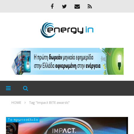
HOME
Tag "Impact BITE awards"
Το πρωτοσέλιδο