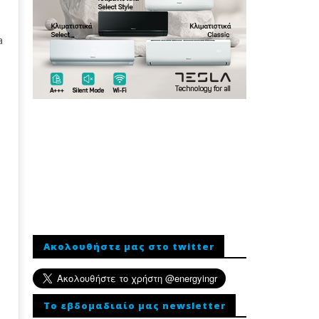
a
Ακολουθήστε μας στο twitter
To εβδομαδιαίο μας newsletter