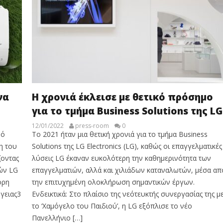
να
Η χρονιά έκλεισε με θετικό πρόσημο
για το τμήμα Business Solutions της LG
12/01/2022
press-room
0
μό
Το 2021 ήταν μια θετική χρονιά για το τμήμα Business
η του
Solutions της LG Electronics (LG), καθώς οι επαγγελματικές
ζοντας
λύσεις LG έκαναν ευκολότερη την καθημερινότητα των
κών LG
επαγγελματιών, αλλά και χιλιάδων καταναλωτών, μέσα απ
ορη
την επιτυχημένη ολοκλήρωση σημαντικών έργων.
γειας3
Ενδεικτικά: Στο πλαίσιο της νεότευκτής συνεργασίας της μ
το ‘Χαμόγελο του Παιδιού’, η LG εξόπλισε το νέο
Πανελλήνιο […]