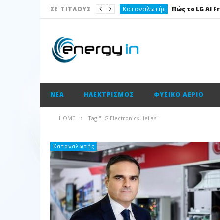
Καταναλωτής
ΣΕ ΤΙΤΛΟΥΣ
Το θέμα της ημέρας
Ισολογισμοί
Ενεργειακές επισημάνσεις
Νέα
ΝΈΑ
ΗΛΕΚΤΡΙΣΜΌΣ
ΦΥΣΙΚΌ ΑΈΡΙΟ
Ισολογισμοί
Ηλεκτρισμός
HOME
Tag "LG Electronics Hellas"
Νέα
Κατασκευαστικές
Καταναλωτής