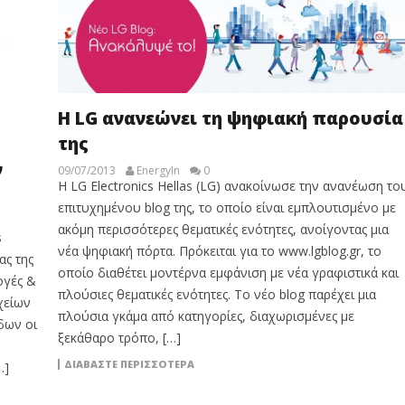
Η LG ανανεώνει τη ψηφιακή παρουσία
της
ν
09/07/2013
EnergyIn
0
Η LG Electronics Hellas (LG) ανακοίνωσε την ανανέωση το
επιτυχημένου blog της, το οποίο είναι εμπλουτισμένο με
ακόμη περισσότερες θεματικές ενότητες, ανοίγοντας μια
s
νέα ψηφιακή πόρτα. Πρόκειται για το www.lgblog.gr, το
ας της
οποίο διαθέτει μοντέρνα εμφάνιση με νέα γραφιστικά και
ογές &
πλούσιες θεματικές ενότητες. Το νέο blog παρέχει μια
χείων
πλούσια γκάμα από κατηγορίες, διαχωρισμένες με
δων οι
ξεκάθαρο τρόπο, […]
ΔΙΑΒΆΣΤΕ ΠΕΡΙΣΣΌΤΕΡΑ
…]