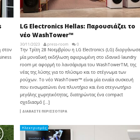
s
LG Electronics Hellas: Παρουσιάζει το
νέο WashTower™
30/11/2023
press-room
0
η στον
Την Τρίτη 28 Νοεμβρίου η LG Electronics (LG) διοργάνωσ
siness
μία μοναδική εκδήλωση αφιερωμένη στο ιδανικό laundry
room με αφορμή το λανσάρισμα του WashTowerTM, της
.
νέας της λύσης για το πλύσιμο και το στέγνωμα των
ρούχων. Το νέο WashTower™ είναι μία ενιαία συσκευή
που ενσωματώνει ένα πλυντήριο και ένα στεγνωτήριο
μεγάλης χωρητικότητας, διατηρώντας ένα compact
σχεδιασμό […]
ΔΙΑΒΆΣΤΕ ΠΕΡΙΣΣΌΤΕΡΑ
Ηλεκτρισμός