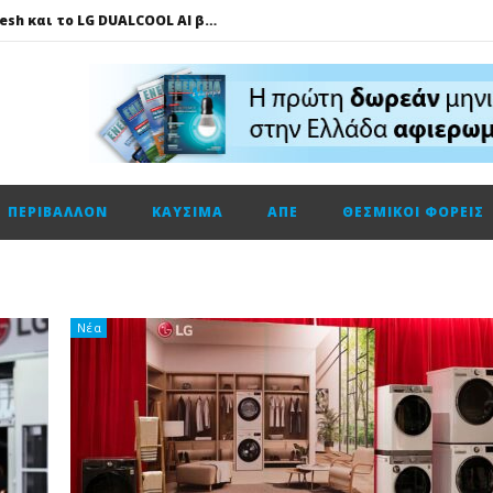
Πώς το LG AI Fresh και το LG DUALCOOL AI βοηθούν να επικεντρωνόμαστε στη φιλοξενία των καλεσμένων μας
ΔΕΗ – Vodafone: Στα 130 εκατ. ευρώ το τίμημα για την κοινή εταιρεία οπτικών ινών
Fourlis: Το profit warning και γιατί η Edison βλέπει το ποτήρι μισογεμάτο
Ενεργειακή αναβάθμιση κτηρίων: Παθητικές παρεμβάσεις που κάνουν τη διαφορά
Τηλεφωνική επικοινωνία του Υπουργού Περιβάλλοντος και Ενέργειας, κ. Σταύρου Παπασταύρου με τον Ισραηλινό ομόλογό του, κ. Eli Cohen
ΠΕΡΙΒΆΛΛΟΝ
ΚΑΎΣΙΜΑ
ΑΠΕ
ΘΕΣΜΙΚΟΊ ΦΟΡΕΊΣ
HELLENiQ ENERGY: Αποτελέσματα β’ τριμήνου – α’ εξαμήνου 2026
GSI: Η είσοδος της Meridiam αλλάζει τα δεδομένα για τη διασύνδεση Ελλάδας – Κύπρου
Ο Όμιλος AKTOR εξαγοράζει το 75% των εταιρειών ΗΛΕΚΤΩΡ και THALIS στο πλαίσιο στρατηγικής συνεργασίας με τον Όμιλο ΜΟΤΟΡ ΟΪΛ
Η Trade Estates ανακοινώνει τη συμφωνία για την απόκτηση ποσοστού 50% στο Sofia South Ring Mall
Νέα