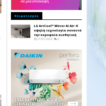
Κλιματισμός
LG ArtCool™ Mirror AI Air: Η
υψηλή τεχνολογία συναντά
την κορυφαία αισθητική
ε
27/07/2026
0