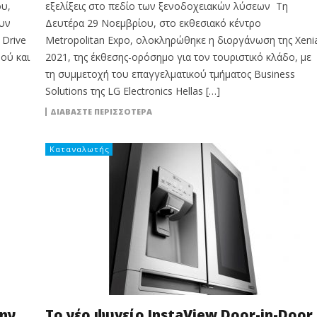
ου,
εξελίξεις στο πεδίο των ξενοδοχειακών λύσεων Τη
ουν
Δευτέρα 29 Νοεμβρίου, στο εκθεσιακό κέντρο
 Drive
Metropolitan Expo, ολοκληρώθηκε η διοργάνωση της Xeni
ού και
2021, της έκθεσης-ορόσημο για τον τουριστικό κλάδο, με
τη συμμετοχή του επαγγελματικού τμήματος Business
Solutions της LG Electronics Hellas […]
ΔΙΑΒΆΣΤΕ ΠΕΡΙΣΣΌΤΕΡΑ
Καταναλωτής
την
Το νέο ψυγείο InstaView Door-in-Door