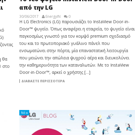
ι
από την LG
30/06/2017
EnergyIN
0
Η LG Electronics (LG) παρουσιάζει το InstaView Door-in-
Door™ ψυγείο. Όπως αναφέρει η εταιρεία, το ψυγείο είναι
κό
παγκοσμίως γνωστό για τον κομψό premium σχεδιασμό
G)
του και το πρωτοποριακό γυάλινο πάνελ που
άζοντας
ενσωματώνει στην πόρτα, μία επαναστατική λειτουργία
που μειώνει την απώλεια ψυχρού αέρα και διευκολύνει
η θα
την καθημερινότητα των καταναλωτών. Με το InstaView
1 στο
Door-in-Door™, αρκεί ο χρήστης […]
ΔΙΑΒΆΣΤΕ ΠΕΡΙΣΣΌΤΕΡΑ
Νέα