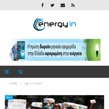
HOME
Tag "LG Hope"
Νέα