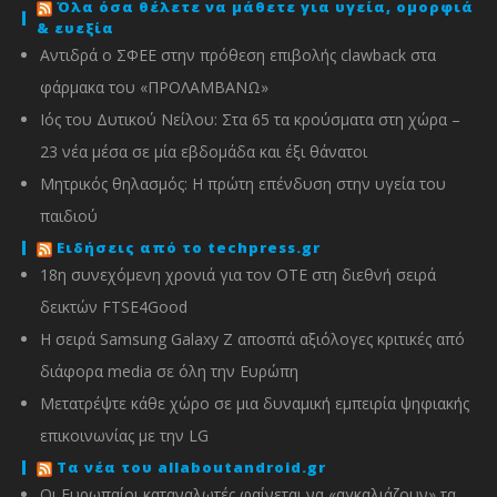
Όλα όσα θέλετε να μάθετε για υγεία, ομορφιά
& ευεξία
Αντιδρά ο ΣΦΕΕ στην πρόθεση επιβολής clawback στα
φάρμακα του «ΠΡΟΛΑΜΒΑΝΩ»
Ιός του Δυτικού Νείλου: Στα 65 τα κρούσματα στη χώρα –
23 νέα μέσα σε μία εβδομάδα και έξι θάνατοι
Μητρικός θηλασμός: Η πρώτη επένδυση στην υγεία του
παιδιού
Ειδήσεις από το techpress.gr
18η συνεχόμενη χρονιά για τον ΟΤΕ στη διεθνή σειρά
δεικτών FTSE4Good
Η σειρά Samsung Galaxy Z αποσπά αξιόλογες κριτικές από
διάφορα media σε όλη την Ευρώπη
Μετατρέψτε κάθε χώρο σε μια δυναμική εμπειρία ψηφιακής
επικοινωνίας με την LG
Τα νέα του allaboutandroid.gr
Οι Ευρωπαίοι καταναλωτές φαίνεται να «αγκαλιάζουν» τα