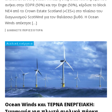
ανήκει στην EDPR (50%) και την Engie (50%), κέρδισε το block
NE4 από το Crown Estate Scotland («CES») στο πλαίσιο του
διαγωνισμού ScotWind για τον θαλάσσιο βυθό. Η Ocean
Winds απέκτησε […]
ΔΙΑΒΆΣΤΕ ΠΕΡΙΣΣΌΤΕΡΑ
Αιολική ενέργεια
Ocean Winds και ΤΕΡΝΑ ΕΝΕΡΓΕΙΑΚΗ:
Συμφωνία για πλωτά αιολικά πάρκα