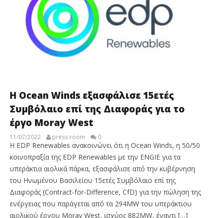
Η Ocean Winds εξασφάλισε 15ετές
Συμβόλαιο επί της Διαφοράς για το
έργο Moray West
11/07/2022
press-room
0
Η EDP Renewables ανακοινώνει ότι η Ocean Winds, η 50/50
κοινοπραξία της EDP Renewables με την ENGIE για τα
υπεράκτια αιολικά πάρκα, εξασφάλισε από την κυβέρνηση
του Ηνωμένου Βασιλείου 15ετές Συμβόλαιο επί της
Διαφοράς (Contract-for-Difference, CfD) για την πώληση της
ενέργειας που παράγεται από τα 294MW του υπεράκτιου
αιολικού έργου Moray West, ισχύος 882MW, έναντι […]