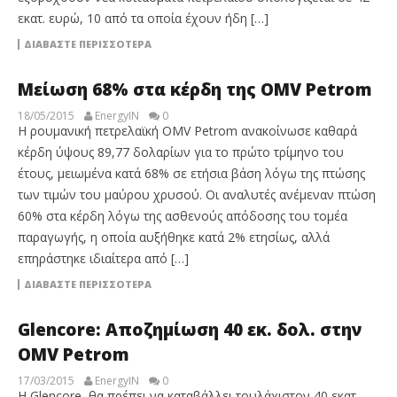
εκατ. ευρώ, 10 από τα οποία έχουν ήδη […]
ΔΙΑΒΆΣΤΕ ΠΕΡΙΣΣΌΤΕΡΑ
Μείωση 68% στα κέρδη της OMV Petrom
18/05/2015
EnergyIN
0
Η ρουμανική πετρελαϊκή OMV Petrom ανακοίνωσε καθαρά
κέρδη ύψους 89,77 δολαρίων για το πρώτο τρίμηνο του
έτους, μειωμένα κατά 68% σε ετήσια βάση λόγω της πτώσης
των τιμών του μαύρου χρυσού. Οι αναλυτές ανέμεναν πτώση
60% στα κέρδη λόγω της ασθενούς απόδοσης του τομέα
παραγωγής, η οποία αυξήθηκε κατά 2% ετησίως, αλλά
επηράστηκε ιδιαίτερα από […]
ΔΙΑΒΆΣΤΕ ΠΕΡΙΣΣΌΤΕΡΑ
Glencore: Αποζημίωση 40 εκ. δολ. στην
OMV Petrom
17/03/2015
EnergyIN
0
Η Glencore, θα πρέπει να καταβάλλει τουλάχιστον 40 εκατ.