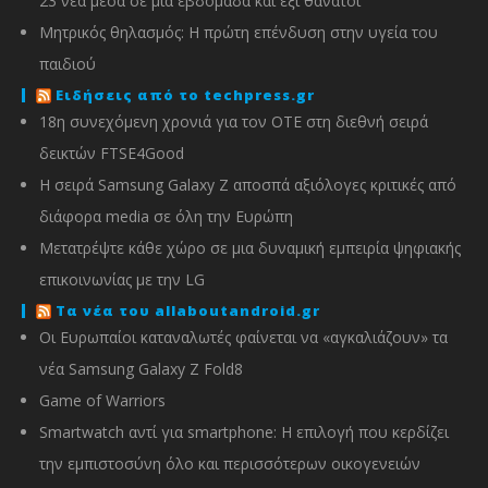
23 νέα μέσα σε μία εβδομάδα και έξι θάνατοι
Μητρικός θηλασμός: Η πρώτη επένδυση στην υγεία του
παιδιού
Ειδήσεις από το techpress.gr
18η συνεχόμενη χρονιά για τον ΟΤΕ στη διεθνή σειρά
δεικτών FTSE4Good
Η σειρά Samsung Galaxy Z αποσπά αξιόλογες κριτικές από
διάφορα media σε όλη την Ευρώπη
Μετατρέψτε κάθε χώρο σε μια δυναμική εμπειρία ψηφιακής
επικοινωνίας με την LG
Τα νέα του allaboutandroid.gr
Οι Ευρωπαίοι καταναλωτές φαίνεται να «αγκαλιάζουν» τα
νέα Samsung Galaxy Z Fold8
Game of Warriors
Smartwatch αντί για smartphone: Η επιλογή που κερδίζει
την εμπιστοσύνη όλο και περισσότερων οικογενειών