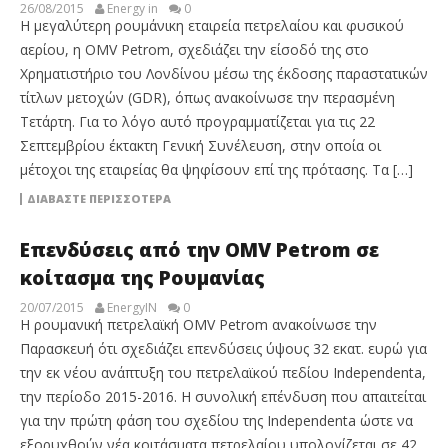
26/08/2015
Energy in
0
Η μεγαλύτερη ρουμάνικη εταιρεία πετρελαίου και φυσικού
αερίου, η OMV Petrom, σχεδιάζει την είσοδό της στο
Χρηματιστήριο του Λονδίνου μέσω της έκδοσης παραστατικών
τίτλων µετοχών (GDR), όπως ανακοίνωσε την περασμένη
Τετάρτη. Για το λόγο αυτό προγραμματίζεται για τις 22
Σεπτεμβρίου έκτακτη Γενική Συνέλευση, στην οποία οι
μέτοχοι της εταιρείας θα ψηφίσουν επί της πρότασης. Τα […]
ΔΙΑΒΆΣΤΕ ΠΕΡΙΣΣΌΤΕΡΑ
Επενδύσεις από την OMV Petrom σε
κοίτασμα της Ρουμανίας
20/07/2015
EnergyIN
0
Η ρουμανική πετρελαϊκή OMV Petrom ανακοίνωσε την
Παρασκευή ότι σχεδιάζει επενδύσεις ύψους 32 εκατ. ευρώ για
την εκ νέου ανάπτυξη του πετρελαϊκού πεδίου Independenta,
την περίοδο 2015-2016. Η συνολική επένδυση που απαιτείται
για την πρώτη φάση του σχεδίου της Independenta ώστε να
εξορυχθούν νέα κοιτάσματα πετρελαίου υπολογίζεται σε 42