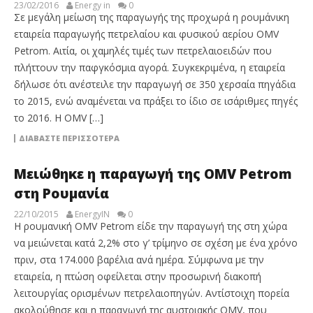
23/02/2016
Energy in
0
Σε μεγάλη μείωση της παραγωγής της προχωρά η ρουμάνικη
εταιρεία παραγωγής πετρελαίου και φυσικού αερίου OMV
Petrom. Αιτία, οι χαμηλές τιμές των πετρελαιοειδών που
πλήττουν την παφγκόσμια αγορά. Συγκεκριμένα, η εταιρεία
δήλωσε ότι ανέστειλε την παραγωγή σε 350 χερσαία πηγάδια
το 2015, ενώ αναμένεται να πράξει το ίδιο σε ισάριθμες πηγές
το 2016. Η OMV […]
ΔΙΑΒΆΣΤΕ ΠΕΡΙΣΣΌΤΕΡΑ
Μειώθηκε η παραγωγή της OMV Petrom
στη Ρουμανία
22/10/2015
EnergyIN
0
Η ρουμανική OMV Petrom είδε την παραγωγή της στη χώρα
να μειώνεται κατά 2,2% στο γ’ τρίμηνο σε σχέση με ένα χρόνο
πριν, στα 174.000 βαρέλια ανά ημέρα. Σύμφωνα με την
εταιρεία, η πτώση οφείλεται στην προσωρινή διακοπή
λειτουργίας ορισμένων πετρελαιοπηγών. Αντίστοιχη πορεία
ακολούθησε και η παραγωγή της αυστριακής OMV, που