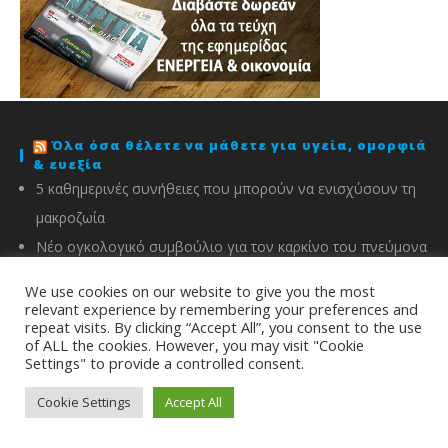
Όλα όσα θέλετε να μάθετε για υγεία, ομορφιά
& ευεξία
5 καθημερινές συνήθειες που μπορούν να ενισχύσουν τη
μακροζωία
Νέο ογκολογικό συμβούλιο για τον καρκίνο του πνεύμονα
στον «Ευαγγελισμό»
We use cookies on our website to give you the most
Μελέτη: Οι 3 παράγοντες που συνδέονται με έως 13
relevant experience by remembering your preferences and
repeat visits. By clicking “Accept All”, you consent to the use
περισσότερα χρόνια χωρίς άνοια
of ALL the cookies. However, you may visit "Cookie
Settings" to provide a controlled consent.
Ειδήσεις από το techpress.gr
Επίσημη κυκλοφορία των Galaxy Z Fold8 Ultra, Fold8, Flip8,
Cookie Settings
Accept All
Watch Ultra2 και Watch9 από τη Samsung
Η νέα σειρά foldables της Samsung διαθέσιμη στη Vodafone