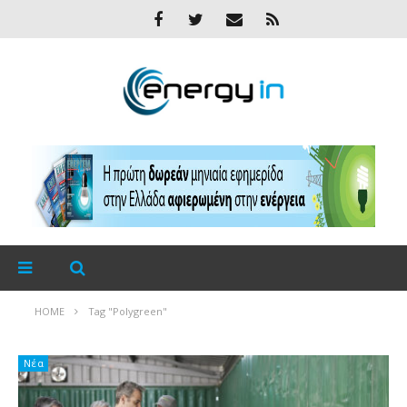
HOME
Tag "Polygreen"
Νέα