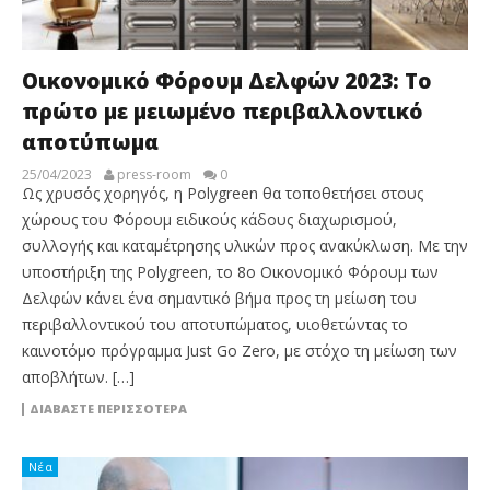
Οικονομικό Φόρουμ Δελφών 2023: Το
πρώτο με μειωμένο περιβαλλοντικό
αποτύπωμα
25/04/2023
press-room
0
Ως χρυσός χορηγός, η Polygreen θα τοποθετήσει στους
χώρους του Φόρουμ ειδικούς κάδους διαχωρισμού,
συλλογής και καταμέτρησης υλικών προς ανακύκλωση. Με την
υποστήριξη της Polygreen, το 8ο Οικονομικό Φόρουμ των
Δελφών κάνει ένα σημαντικό βήμα προς τη μείωση του
περιβαλλοντικού του αποτυπώματος, υιοθετώντας το
καινοτόμο πρόγραμμα Just Go Zero, με στόχο τη μείωση των
αποβλήτων. […]
ΔΙΑΒΆΣΤΕ ΠΕΡΙΣΣΌΤΕΡΑ
Νέα