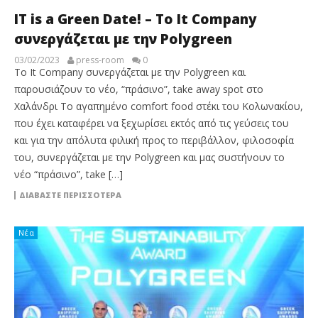
IT is a Green Date! – To It Company
συνεργάζεται με την Polygreen
03/02/2023
press-room
0
To It Company συνεργάζεται με την Polygreen και
παρουσιάζουν το νέο, “πράσινο”, take away spot στο
Χαλάνδρι Το αγαπημένο comfort food στέκι του Κολωνακίου,
που έχει καταφέρει να ξεχωρίσει εκτός από τις γεύσεις του
και για την απόλυτα φιλική προς το περιβάλλον, φιλοσοφία
του, συνεργάζεται με την Polygreen και μας συστήνουν το
νέο “πράσινο”, take […]
ΔΙΑΒΆΣΤΕ ΠΕΡΙΣΣΌΤΕΡΑ
Νέα