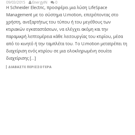
09/03/2015
EnergyIN
0
Η Schneider Electric, προσφέρει μια λύση LifeSpace
Management με το σύστημα U.motion, επιτρέποντας στο
χρήστη, ανεξαρτήτως του τύπου ή του μεγέθους των
κτιριακών εγκαταστάσεων, να ελέγχει ακόμη και την
παραμικρή λεπτομέρεια κάθε λειτουργίας του κτιρίου, μέσα
από το κινητό ή την ταμπλέτα του. Το U.motion μετατρέπει τη
διαχείριση ενός κτιρίου σε μια ολοκληρωμένη σουίτα
διαχείρισης […]
ΔΙΑΒΆΣΤΕ ΠΕΡΙΣΣΌΤΕΡΑ