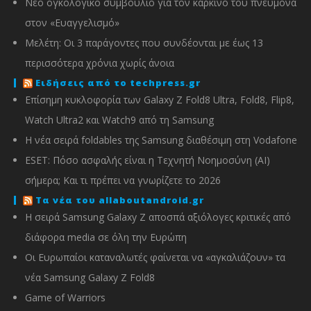
Νέο ογκολογικό συμβούλιο για τον καρκίνο του πνεύμονα
στον «Ευαγγελισμό»
Μελέτη: Οι 3 παράγοντες που συνδέονται με έως 13
περισσότερα χρόνια χωρίς άνοια
Ειδήσεις από το techpress.gr
Επίσημη κυκλοφορία των Galaxy Z Fold8 Ultra, Fold8, Flip8,
Watch Ultra2 και Watch9 από τη Samsung
Η νέα σειρά foldables της Samsung διαθέσιμη στη Vodafone
ESET: Πόσο ασφαλής είναι η Τεχνητή Νοημοσύνη (AI)
σήμερα; Και τι πρέπει να γνωρίζετε το 2026
Τα νέα του allaboutandroid.gr
Η σειρά Samsung Galaxy Z αποσπά αξιόλογες κριτικές από
διάφορα media σε όλη την Ευρώπη
Οι Ευρωπαίοι καταναλωτές φαίνεται να «αγκαλιάζουν» τα
νέα Samsung Galaxy Z Fold8
Game of Warriors