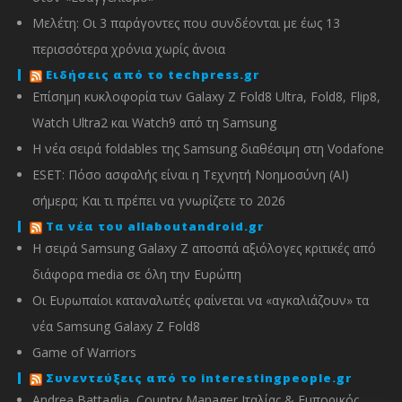
Μελέτη: Οι 3 παράγοντες που συνδέονται με έως 13
περισσότερα χρόνια χωρίς άνοια
Ειδήσεις από το techpress.gr
Επίσημη κυκλοφορία των Galaxy Z Fold8 Ultra, Fold8, Flip8,
Watch Ultra2 και Watch9 από τη Samsung
Η νέα σειρά foldables της Samsung διαθέσιμη στη Vodafone
ESET: Πόσο ασφαλής είναι η Τεχνητή Νοημοσύνη (AI)
σήμερα; Και τι πρέπει να γνωρίζετε το 2026
Τα νέα του allaboutandroid.gr
Η σειρά Samsung Galaxy Z αποσπά αξιόλογες κριτικές από
διάφορα media σε όλη την Ευρώπη
Οι Ευρωπαίοι καταναλωτές φαίνεται να «αγκαλιάζουν» τα
νέα Samsung Galaxy Z Fold8
Game of Warriors
Συνεντεύξεις από το interestingpeople.gr
Andrea Battaglia, Country Manager Ιταλίας & Εμπορικός