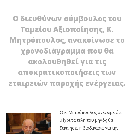
Ο διευθύνων σύμβουλος του
Ταμείου Αξιοποίησης, Κ.
Μητρόπουλος, ανακοίνωσε το
χρονοδιάγραμμα που θα
ακολουθηθεί για τις
αποκρατικοποιήσεις των
NOW VIEWING
εταιρειών παροχής ενέργειας.
Προχωρούν οι αποκρατικοποιήσεις στην
ενέργεια
Ο 
12/01/2012
πι
EnergyIn
Με
Ο κ. Μητρόπουλος ανέφερε ότι
12/
E
μέχρι τα τέλη του μηνός θα
ξεκινήσει η διαδικασία για την