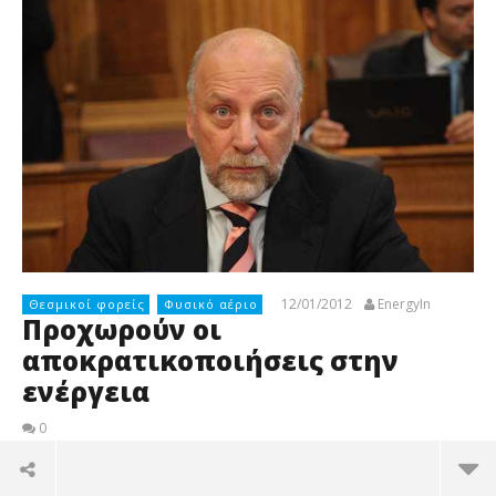
12/01/2012
EnergyIn
Θεσμικοί φορείς
Φυσικό αέριο
Προχωρούν οι
αποκρατικοποιήσεις στην
ενέργεια
0