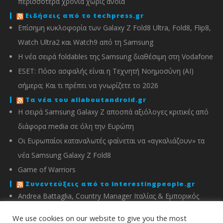
περισσότερα χρόνια χωρίς άνοια
Ειδήσεις από το techpress.gr
Επίσημη κυκλοφορία των Galaxy Z Fold8 Ultra, Fold8, Flip8,
Watch Ultra2 και Watch9 από τη Samsung
Η νέα σειρά foldables της Samsung διαθέσιμη στη Vodafone
ESET: Πόσο ασφαλής είναι η Τεχνητή Νοημοσύνη (AI)
σήμερα; Και τι πρέπει να γνωρίζετε το 2026
Τα νέα του allaboutandroid.gr
Η σειρά Samsung Galaxy Z αποσπά αξιόλογες κριτικές από
διάφορα media σε όλη την Ευρώπη
Οι Ευρωπαίοι καταναλωτές φαίνεται να «αγκαλιάζουν» τα
νέα Samsung Galaxy Z Fold8
Game of Warriors
Συνεντεύξεις από το interestingpeople.gr
Andrea Battaglia, Country Manager Ιταλίας & Εμπορικός
Διευθυντής Ελλάδας, Κύπρου, Αλβανίας & Μάλτας της
We use cookies on our website to give you the most