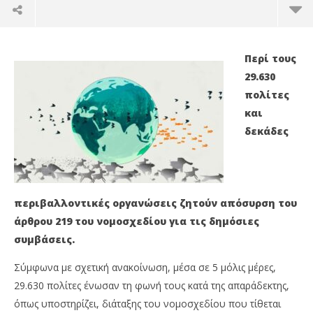
Περί τους
29.630
πολίτες
και
δεκάδες
περιβαλλοντικές οργανώσεις ζητούν απόσυρση του
άρθρου 219 του νομοσχεδίου για τις δημόσιες
NOW VIEWING
συμβάσεις.
Νομοσχεδίο για τις δημόσιες συμβάσεις: 29.630
Οι
πολίτες και περιβαλλοντικές οργανώσεις ζητούν
το
Σύμφωνα με σχετική ανακοίνωση, μέσα σε 5 μόλις μέρες,
την απόσυρση του
03/
29.630 πολίτες ένωσαν τη φωνή τους κατά της απαράδεκτης,
p
03/03/2021
pressroom
όπως υποστηρίζει, διάταξης του νομοσχεδίου που τίθεται