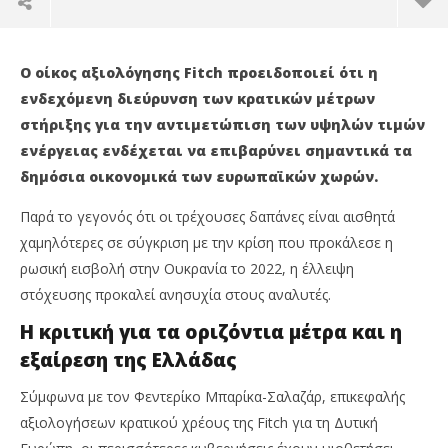
O οίκος αξιολόγησης Fitch προειδοποιεί ότι η
ενδεχόμενη διεύρυνση των κρατικών μέτρων
στήριξης για την αντιμετώπιση των υψηλών τιμών
ενέργειας ενδέχεται να επιβαρύνει σημαντικά τα
δημόσια οικονομικά των ευρωπαϊκών χωρών.
Παρά το γεγονός ότι οι τρέχουσες δαπάνες είναι αισθητά
χαμηλότερες σε σύγκριση με την κρίση που προκάλεσε η
ρωσική εισβολή στην Ουκρανία το 2022, η έλλειψη
στόχευσης προκαλεί ανησυχία στους αναλυτές.
Κα
NOW VIEWING
τρ
Η κριτική για τα οριζόντια μέτρα και η
κυ
Fitch: Κίνδυνος από την επέκταση των
08/
εξαίρεση της Ελλάδας
ενεργειακών επιδοτήσεων στην ΕΕ – Εξαίρεση η
p
ro
Ελλάδα
Σύμφωνα με τον Φεντερίκο Μπαρίκα-Σαλαζάρ, επικεφαλής
08/05/2026
press-
αξιολογήσεων κρατικού χρέους της Fitch για τη Δυτική
room