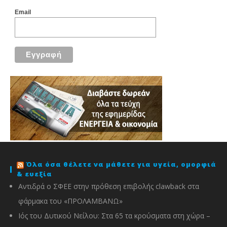
Email
Όλα όσα θέλετε να μάθετε για υγεία, ομορφιά
& ευεξία
Αντιδρά ο ΣΦΕΕ στην πρόθεση επιβολής clawback στα
φάρμακα του «ΠΡΟΛΑΜΒΑΝΩ»
Ιός του Δυτικού Νείλου: Στα 65 τα κρούσματα στη χώρα –