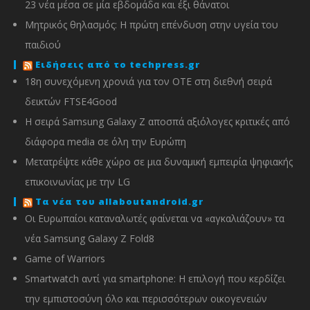
23 νέα μέσα σε μία εβδομάδα και έξι θάνατοι
Μητρικός θηλασμός: Η πρώτη επένδυση στην υγεία του
παιδιού
Ειδήσεις από το techpress.gr
18η συνεχόμενη χρονιά για τον ΟΤΕ στη διεθνή σειρά
δεικτών FTSE4Good
Η σειρά Samsung Galaxy Z αποσπά αξιόλογες κριτικές από
διάφορα media σε όλη την Ευρώπη
Μετατρέψτε κάθε χώρο σε μια δυναμική εμπειρία ψηφιακής
επικοινωνίας με την LG
Τα νέα του allaboutandroid.gr
Οι Ευρωπαίοι καταναλωτές φαίνεται να «αγκαλιάζουν» τα
νέα Samsung Galaxy Z Fold8
Game of Warriors
Smartwatch αντί για smartphone: Η επιλογή που κερδίζει
την εμπιστοσύνη όλο και περισσότερων οικογενειών