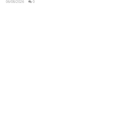
06/08/2026
0
press-
room