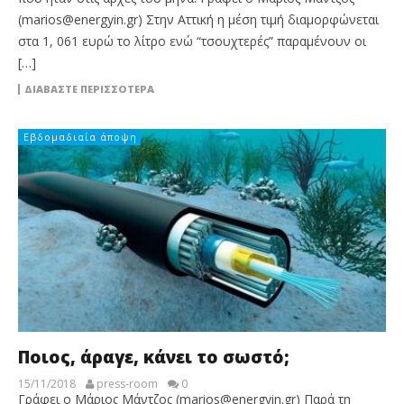
(marios@energyin.gr) Στην Αττική η μέση τιμή διαμορφώνεται
στα 1, 061 ευρώ το λίτρο ενώ “τσουχτερές” παραμένουν οι
[…]
ΔΙΑΒΆΣΤΕ ΠΕΡΙΣΣΌΤΕΡΑ
Εβδομαδιαία άποψη
Ποιος, άραγε, κάνει το σωστό;
15/11/2018
press-room
0
Γράφει ο Μάριος Μάντζος (marios@energyin.gr) Παρά τη