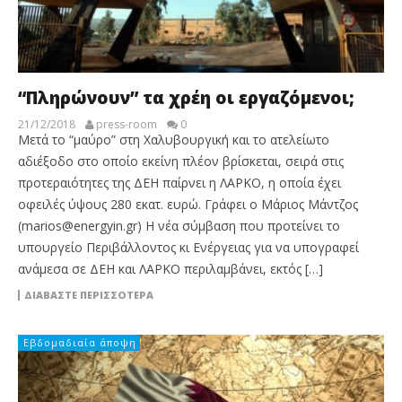
“Πληρώνουν” τα χρέη οι εργαζόμενοι;
21/12/2018
press-room
0
Μετά το “μαύρο” στη Χαλυβουργική και το ατελείωτο
αδιέξοδο στο οποίο εκείνη πλέον βρίσκεται, σειρά στις
προτεραιότητες της ΔΕΗ παίρνει η ΛΑΡΚΟ, η οποία έχει
οφειλές ύψους 280 εκατ. ευρώ. Γράφει ο Μάριος Μάντζος
(marios@energyin.gr) Η νέα σύμβαση που προτείνει το
υπουργείο Περιβάλλοντος κι Ενέργειας για να υπογραφεί
ανάμεσα σε ΔΕΗ και ΛΑΡΚΟ περιλαμβάνει, εκτός […]
ΔΙΑΒΆΣΤΕ ΠΕΡΙΣΣΌΤΕΡΑ
Εβδομαδιαία άποψη