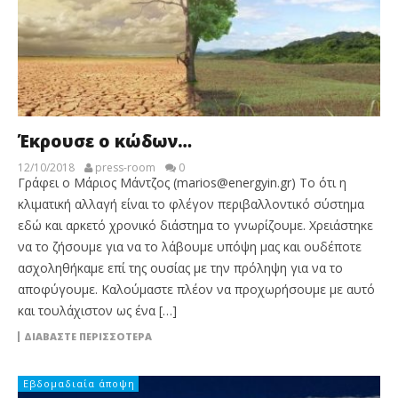
Έκρουσε ο κώδων…
12/10/2018
press-room
0
Γράφει ο Μάριος Μάντζος (marios@energyin.gr) Το ότι η
κλιματική αλλαγή είναι το φλέγον περιβαλλοντικό σύστημα
εδώ και αρκετό χρονικό διάστημα το γνωρίζουμε. Χρειάστηκε
να το ζήσουμε για να το λάβουμε υπόψη μας και ουδέποτε
ασχοληθήκαμε επί της ουσίας με την πρόληψη για να το
αποφύγουμε. Καλούμαστε πλέον να προχωρήσουμε με αυτό
και τουλάχιστον ως ένα […]
ΔΙΑΒΆΣΤΕ ΠΕΡΙΣΣΌΤΕΡΑ
Εβδομαδιαία άποψη