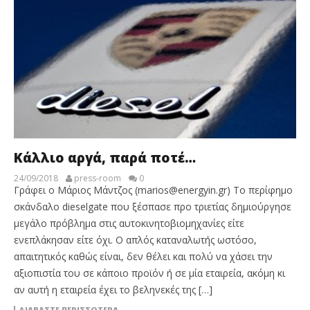
Κάλλιο αργά, παρά ποτέ…
24/09/2018
press-room
0
Γράφει ο Μάριος Μάντζος (marios@energyin.gr) Το περίφημο
σκάνδαλο dieselgate που ξέσπασε προ τριετίας δημιούργησε
μεγάλο πρόβλημα στις αυτοκινητοβιομηχανίες είτε
ενεπλάκησαν είτε όχι. Ο απλός καταναλωτής ωστόσο,
απαιτητικός καθώς είναι, δεν θέλει και πολύ να χάσει την
αξιοπιστία του σε κάποιο προϊόν ή σε μία εταιρεία, ακόμη κι
αν αυτή η εταιρεία έχει το βεληνεκές της […]
ΔΙΑΒΆΣΤΕ ΠΕΡΙΣΣΌΤΕΡΑ