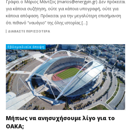
Γράφει ο Μάριος Μάντζος (marios@energyin.gr) Δεν πρόκειται
για κάποια συζήτηση, ούτε για κάποια υπογραφή, ούτε για
κάποια απόφαση. Πρόκειται για την μεγαλύτερη επισήμανση
ότι πιθανό “ναυάγιο” της όλης ιστορίας […]
ΔΙΑΒΆΣΤΕ ΠΕΡΙΣΣΌΤΕΡΑ
Εβδομαδιαία άποψη
Μήπως να ανησυχήσουμε λίγο για το
ΟΑΚΑ;