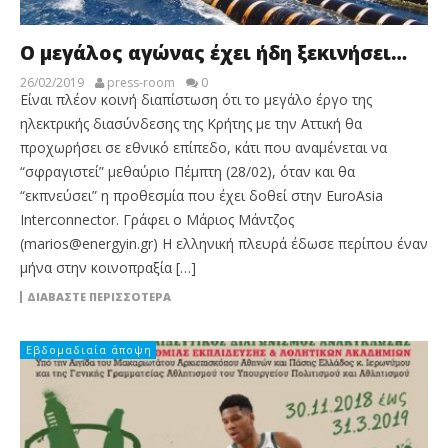
Ο μεγάλος αγώνας έχει ήδη ξεκινήσει…
26/02/2019
press-room
0
Είναι πλέον κοινή διαπίστωση ότι το μεγάλο έργο της
ηλεκτρικής διασύνδεσης της Κρήτης με την Αττική θα
προχωρήσει σε εθνικό επίπεδο, κάτι που αναμένεται να
“σφραγιστεί” μεθαύριο Πέμπτη (28/02), όταν και θα
“εκπνεύσει” η προθεσμία που έχει δοθεί στην EuroAsia
Interconnector. Γράφει ο Μάριος Μάντζος
(marios@energyin.gr) Η ελληνική πλευρά έδωσε περίπου έναν
μήνα στην κοινοπραξία […]
ΔΙΑΒΆΣΤΕ ΠΕΡΙΣΣΌΤΕΡΑ
Εβδομαδιαία άποψη