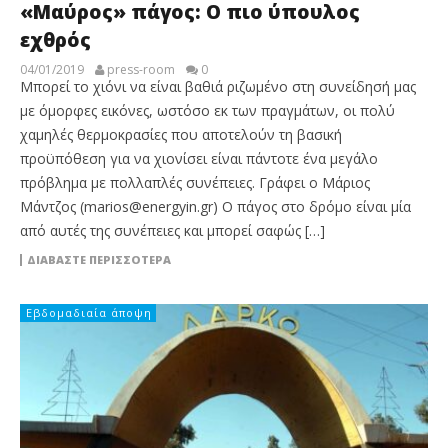
«Μαύρος» πάγος: Ο πιο ύπουλος
εχθρός
04/01/2019
press-room
0
Μπορεί το χιόνι να είναι βαθιά ριζωμένο στη συνείδησή μας
με όμορφες εικόνες, ωστόσο εκ των πραγμάτων, οι πολύ
χαμηλές θερμοκρασίες που αποτελούν τη βασική
προϋπόθεση για να χιονίσει είναι πάντοτε ένα μεγάλο
πρόβλημα με πολλαπλές συνέπειες. Γράφει ο Μάριος
Μάντζος (marios@energyin.gr) Ο πάγος στο δρόμο είναι μία
από αυτές της συνέπειες και μπορεί σαφώς […]
ΔΙΑΒΆΣΤΕ ΠΕΡΙΣΣΌΤΕΡΑ
Εβδομαδιαία άποψη