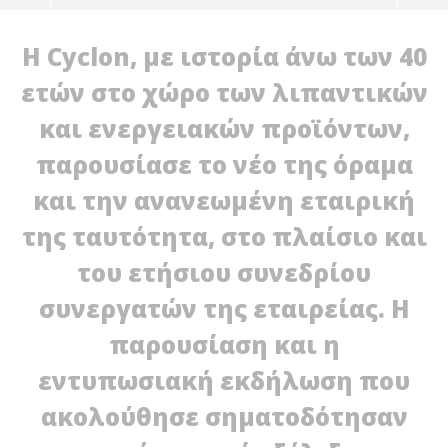
Η Cyclon, με ιστορία άνω των 40
ετών στο χώρο των λιπαντικών
και ενεργειακών προϊόντων,
παρουσίασε το νέο της όραμα
και την ανανεωμένη εταιρική
της ταυτότητα, στο πλαίσιο και
του ετήσιου συνεδρίου
NOW VIEWING
συνεργατών της εταιρείας. Η
Παρουσιάστηκε τo όραμα και η νέα εταιρική
H 
παρουσίαση και η
ταυτότητα της Cyclon
επ
23/06/2025
23/
εντυπωσιακή εκδήλωση που
press-
p
room
ro
ακολούθησε σηματοδότησαν